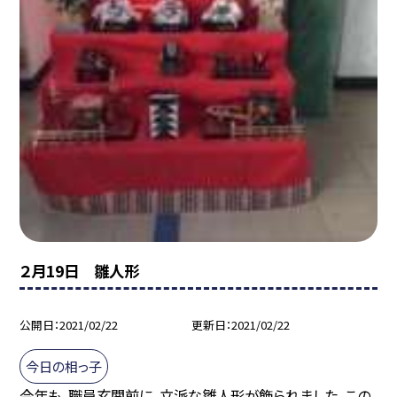
２月19日 雛人形
公開日
2021/02/22
更新日
2021/02/22
今日の相っ子
今年も、職員玄関前に、立派な雛人形が飾られました。この