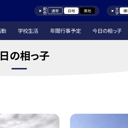
配色
文字
通常
白地
黒地
標
活動
学校生活
年間行事予定
今日の相っ子
日の相っ子