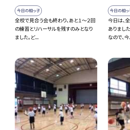
今日の相っ子
今日の相っ
全校で見合う会も終わり、あと１〜２回
今日は、
の練習とリハーサルを残すのみとなり
ありました
ました。ど...
なので、今..