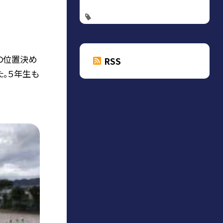
の位置決め
RSS
。５年生も