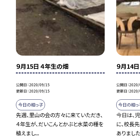
９月15日 ４年生の畑
９月14
公開日
2020/09/15
公開日
2020/
更新日
2020/09/15
更新日
2020/
今日の相っ子
今日の相っ
先週、里山の会の方々に来ていただき、
今日は、
４年生が、だいこんとかぶと水菜の種を
に、校長
植えまし...
ありました.