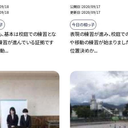
09/18
公開日
2020/09/17
09/18
更新日
2020/09/17
子
今日の相っ子
も、基本は校庭での練習とな
表現の練習が進み、校庭で
。練習が進んでいる証拠です
や移動の練習が始まりました
...
位置決めか...