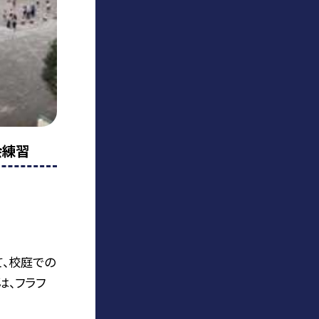
会練習
、校庭での
は、フラフ