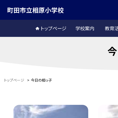
町田市立相原小学校
トップページ
学校案内
教育
今
トップページ
>
今日の相っ子