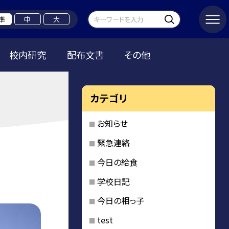
準
中
大
校内研究
配布文書
その他
カテゴリ
お知らせ
緊急連絡
今日の給食
学校日記
今日の相っ子
test