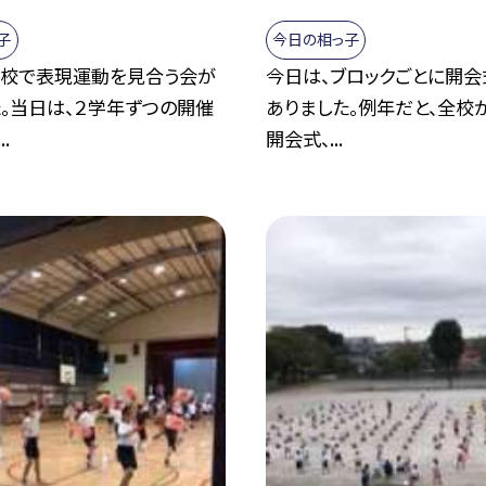
子
今日の相っ子
全校で表現運動を見合う会が
今日は、ブロックごとに開
。当日は、２学年ずつの開催
ありました。例年だと、全校
.
開会式、...