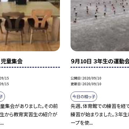
日 児童集会
９月10日 ３年生の運動
09/15
公開日
2020/09/10
09/15
更新日
2020/09/10
子
今日の相っ子
児童集会がありました。その前
先週、体育館での練習を経て
先生から教育実習生の紹介が
練習が始まりました。３年生
..
ープを使...