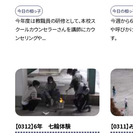
今日の相っ子
今日の相っ
今年度は教職員の研修として、本校ス
今週から
クールカウンセラーさんを講師にカウ
や呼びか
ンセリングや...
す。
【0312】6年 七輪体験
【0311