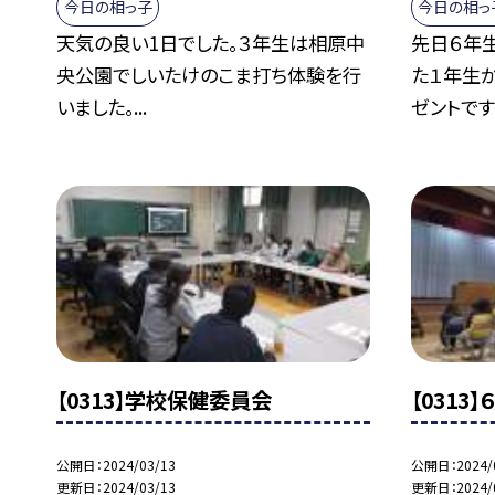
今日の相っ子
今日の相っ
天気の良い1日でした。３年生は相原中
先日６年
央公園でしいたけのこま打ち体験を行
た１年生
いました。...
ゼントです.
【0313】学校保健委員会
【031
公開日
2024/03/13
公開日
2024/
更新日
2024/03/13
更新日
2024/