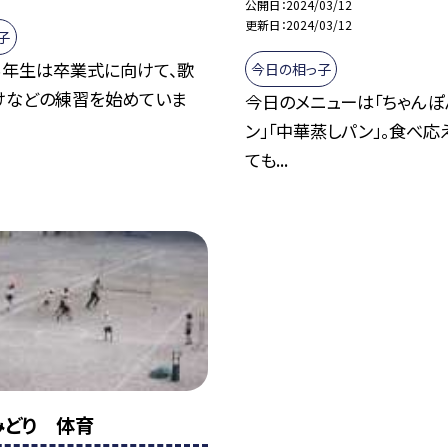
公開日
2024/03/12
更新日
2024/03/12
子
６年生は卒業式に向けて、歌
今日の相っ子
けなどの練習を始めていま
今日のメニューは「ちゃんぽ
ン」「中華蒸しパン」。食べ応
ても...
】みどり 体育