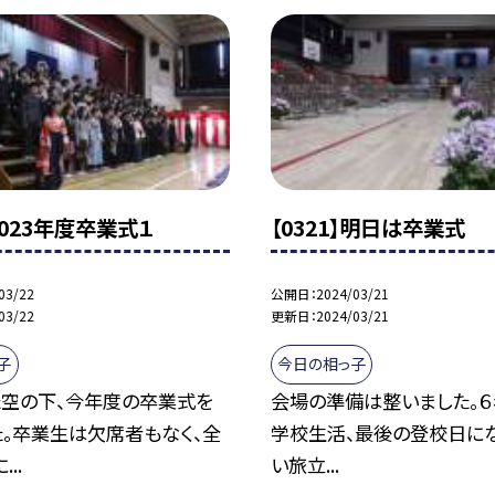
】2023年度卒業式１
【0321】明日は卒業式
03/22
公開日
2024/03/21
03/22
更新日
2024/03/21
子
今日の相っ子
た空の下、今年度の卒業式を
会場の準備は整いました。６
た。卒業生は欠席者もなく、全
学校生活、最後の登校日にな
..
い旅立...