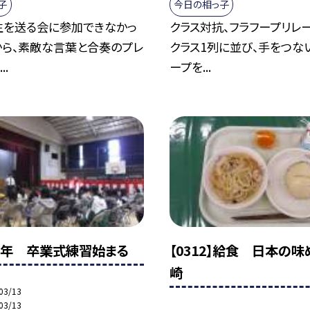
子
今日の相っ子
生を送る会に参加できなかっ
クラス対抗、フラフープリレ
から、素敵な言葉と合奏のプレ
クラス1列に並び、手をつな
..
ープを...
3】６年 卒業式練習始まる
【0312】給食 日本の
崎
03/13
03/13