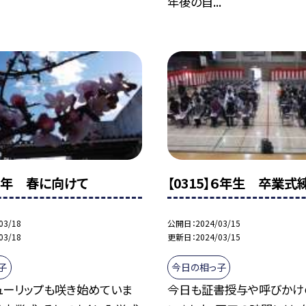
年後の自...
】１年 春に向けて
【0315】６年生 卒業式
03/18
公開日
2024/03/15
03/18
更新日
2024/03/15
子
今日の相っ子
ューリップも咲き始めていま
今日も証書授与や呼びかけ