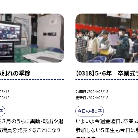
】お別れの季節
【0318】５・６年 卒業式
03/19
公開日
2024/03/18
03/19
更新日
2024/03/18
子
今日の相っ子
ら３月のうちに異動・転出や退
いよいよ今週金曜日、卒業式
教職員を発表することになり
参加しない５年生も今日は参