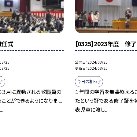
】離任式
【0325】2023年度 修
03/25
公開日
2024/03/25
03/25
更新日
2024/03/25
子
今日の相っ子
ら３月に異動される教職員の
１年間の学習を無事終える
うことができるようになりまし
たという証である修了証を
..
表児童に渡し...