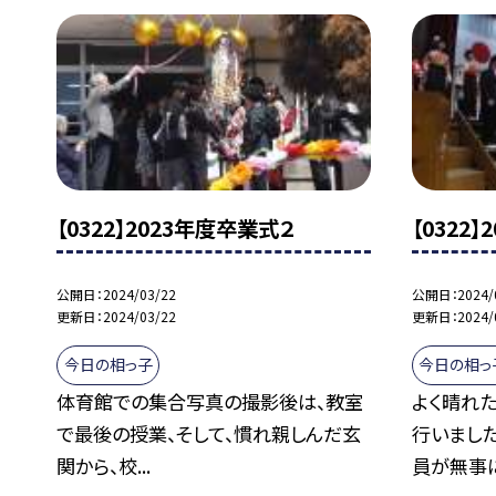
【0322】2023年度卒業式２
【0322
公開日
2024/03/22
公開日
2024/
更新日
2024/03/22
更新日
2024/
今日の相っ子
今日の相っ
体育館での集合写真の撮影後は、教室
よく晴れ
で最後の授業、そして、慣れ親しんだ玄
行いまし
関から、校...
員が無事に.