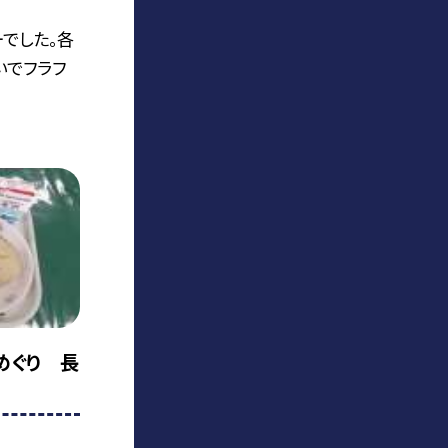
ーでした。各
いでフラフ
味めぐり 長