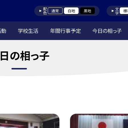
配色
文字
通常
白地
黒地
標
活動
学校生活
年間行事予定
今日の相っ子
日の相っ子