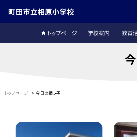
町田市立相原小学校
トップページ
学校案内
教育
今
トップページ
>
今日の相っ子