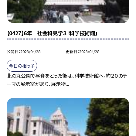
【0427】6年 社会科見学３「科学技術館」
公開日
2023/04/28
更新日
2023/04/28
今日の相っ子
北の丸公園で昼食をとった後は、科学技術館へ。約２０のテ
ーマの展示室があり、展示物...