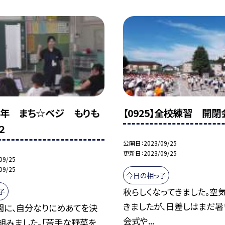
5】４年 まち☆ベジ もりも
【0925】全校練習 開
２
公開日
2023/09/25
更新日
2023/09/25
09/25
09/25
今日の相っ子
秋らしくなってきました。空
子
きましたが、日差しはまだ暑い
間に、自分なりにめあてを決
会式や...
組みました。「苦手な野菜を