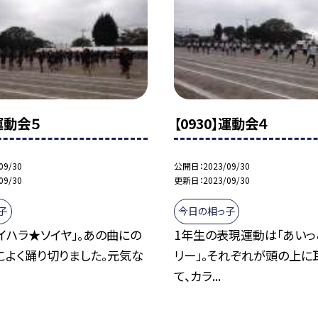
】運動会５
【0930】運動会４
09/30
公開日
2023/09/30
09/30
更新日
2023/09/30
子
今日の相っ子
イハラ★ソイヤ」。あの曲にの
1年生の表現運動は「あいっ
こよく踊り切りました。元気な
リー」。それぞれが頭の上に
て、カラ...