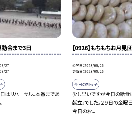
】運動会まで3日
【0926】もちもちお月見
09/27
公開日
2023/09/26
09/27
更新日
2023/09/26
子
今日の相っ子
今日はリハーサル。本番まであ
少し早いですが今日の給食
。
献立」でした。２９日の金曜
今日のお...