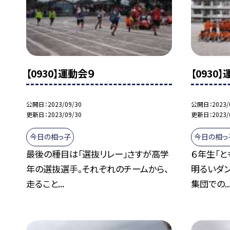
【0930】運動会９
【0930
公開日
2023/09/30
公開日
2023/
更新日
2023/09/30
更新日
2023/
今日の相っ子
今日の相っ
最後の種目は「選抜リレー」さすが高学
６年生「と
年の選抜選手。それぞれのチームから、
明るいダ
走ること...
集団での..