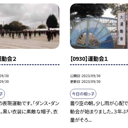
】運動会２
【0930】運動会１
09/30
公開日
2023/09/30
09/30
更新日
2023/09/30
子
今日の相っ子
の表現運動です。「ダンス・ダン
曇り空の朝。少し雨が心配で
」。黒い衣装に素敵な帽子、衣
動会が始まりました。３年ぶ
童がそろ...