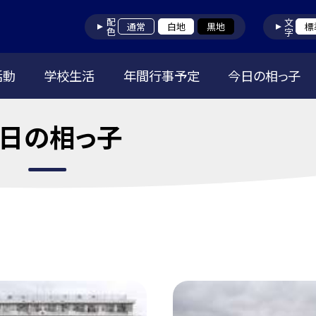
配色
文字
通常
白地
黒地
標
活動
学校生活
年間行事予定
今日の相っ子
日の相っ子