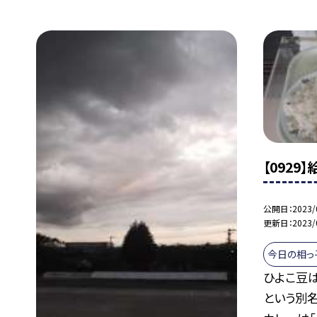
【092
公開日
2023/
更新日
2023/
今日の相っ
ひよこ豆
という別