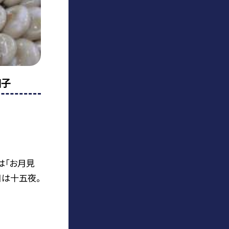
団子
は「お月見
日は十五夜。