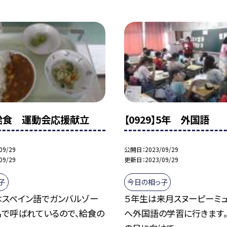
9】給食 運動会応援献立
【0929】5年 外国語
09/29
公開日
2023/09/29
09/29
更新日
2023/09/29
子
今日の相っ子
はスペイン語でガンバルゾー
５年生は来月スヌーピーミ
名で呼ばれているので、給食の
へ外国語の学習に行きます