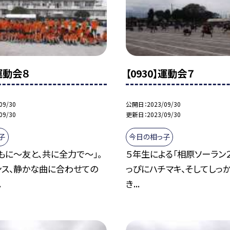
】運動会８
【0930】運動会７
09/30
公開日
2023/09/30
09/30
更新日
2023/09/30
子
今日の相っ子
もに〜友と、共に全力で〜」。
５年生による「相原ソーラン２
ンス、静かな曲に合わせての
っぴにハチマキ、そしてしっ
.
き...