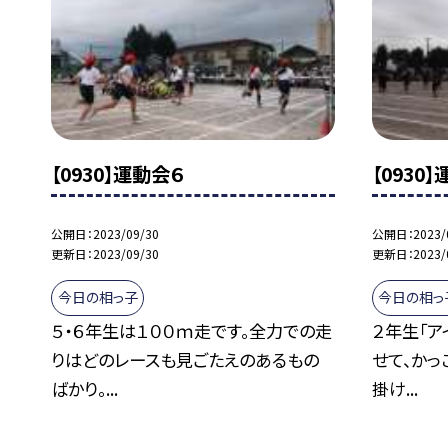
【0930】運動会６
【0930
公開日
2023/09/30
公開日
2023/
更新日
2023/09/30
更新日
2023/
今日の相っ子
今日の相っ
５・６年生は１００ｍ走です。全力での走
２年生「ア
りはどのレースも見ごたえのあるもの
せて、かっ
ばかり。...
掛け...