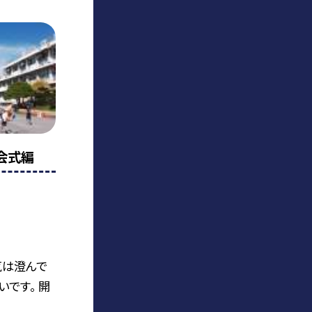
閉会式編
気は澄んで
です。 開