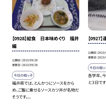
【0928】給食 日本味めぐり 福井
【0927
編
公開日
2023/
更新日
2023/
公開日
2023/09/28
更新日
2023/09/28
今日の相っ
各学年、
今日の相っ子
と３日です
福井県では、とんかつにソースをから
め、ご飯に乗せるソースカツ丼が名物だ
そうです。...