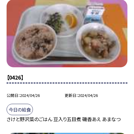
【0426】
公開日
2024/04/26
更新日
2024/04/26
今日の給食
さけと野沢菜のごはん 豆入り五目煮 磯香あえ あまなつ