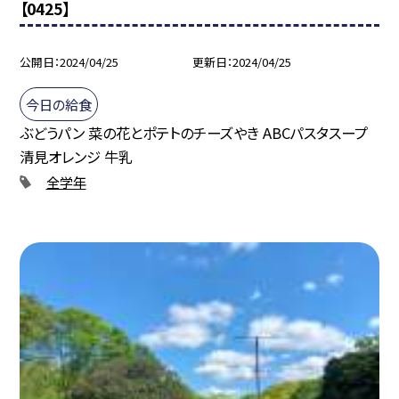
【0425】
公開日
2024/04/25
更新日
2024/04/25
今日の給食
ぶどうパン 菜の花とポテトのチーズやき ABCパスタスープ
清見オレンジ 牛乳
全学年