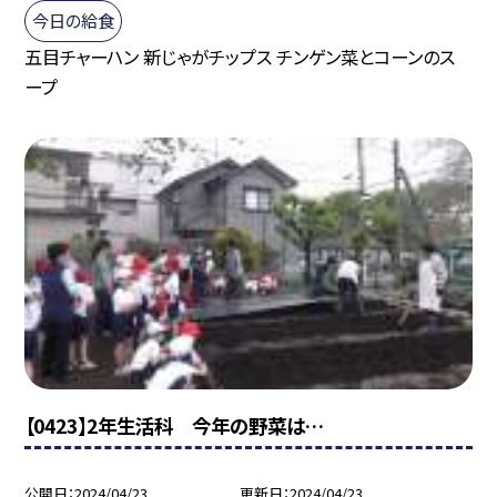
今日の給食
五目チャーハン 新じゃがチップス チンゲン菜とコーンのス
ープ
【0423】2年生活科 今年の野菜は…
公開日
2024/04/23
更新日
2024/04/23