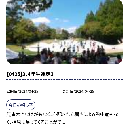
【0425】3、4年生遠足３
公開日
2024/04/25
更新日
2024/04/25
今日の相っ子
無事大きなけがもなく、心配された暑さによる熱中症もな
く、相原に帰ってくることがで...