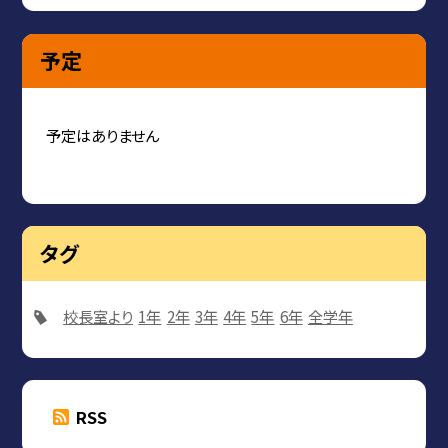
予定
予定はありません
タグ
校長室より
1年
2年
3年
4年
5年
6年
全学年
RSS