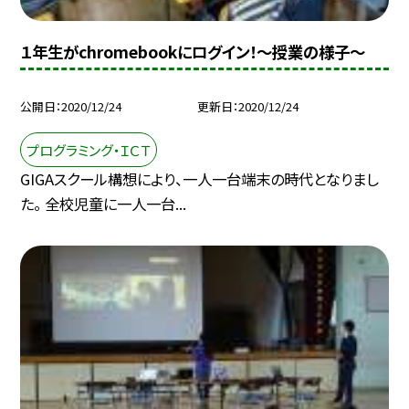
１年生がchromebookにログイン！〜授業の様子〜
公開日
2020/12/24
更新日
2020/12/24
プログラミング・ＩＣＴ
GIGAスクール構想により、一人一台端末の時代となりまし
た。 全校児童に一人一台...