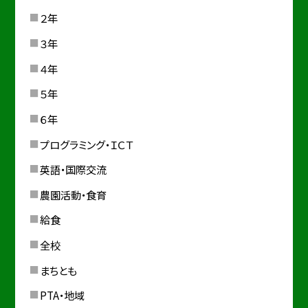
２年
３年
４年
５年
６年
プログラミング・ＩＣＴ
英語・国際交流
農園活動・食育
給食
全校
まちとも
PTA・地域