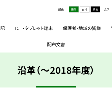
配色
通常
白地
黒地
文字
日記
ICT・タブレット端末
保護者・地域の皆様
配布文書
沿革（〜2018年度）