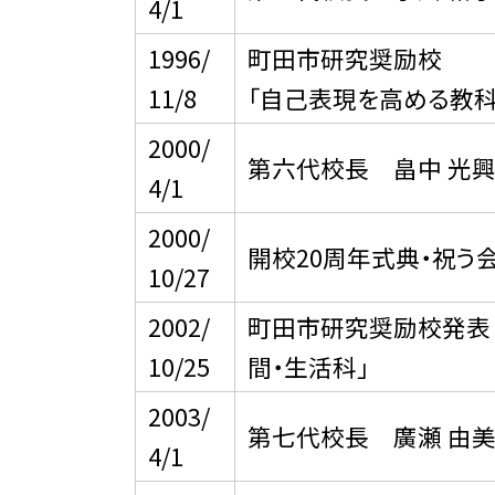
4/1
1996/
町田市研究奨励校
11/8
「自己表現を高める教
2000/
第六代校長 畠中 光興
4/1
2000/
開校20周年式典・祝う会
10/27
2002/
町田市研究奨励校発表
10/25
間・生活科」
2003/
第七代校長 廣瀬 由美
4/1