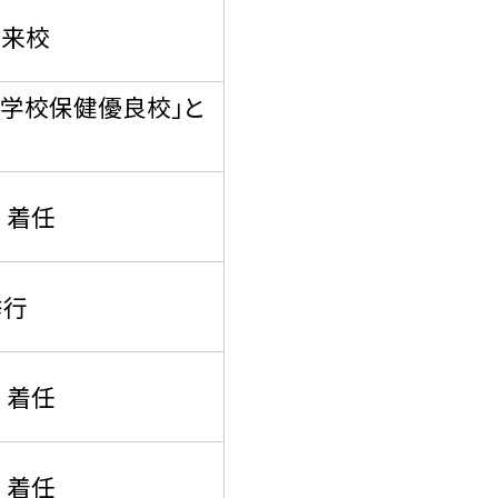
 来校
「学校保健優良校」と
 着任
挙行
 着任
 着任