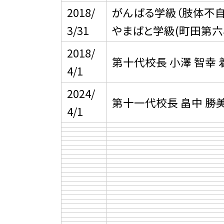
2018/
がんばる学級（肢体不自
3/31
やまばと学級(町田第六
2018/
第十代校長 小澤 智幸 
4/1
2024/
第十一代校長 畠中 勝美
4/1