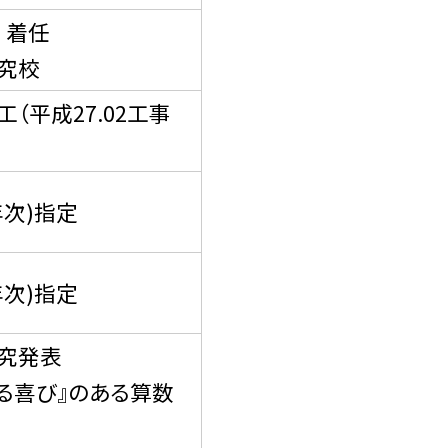
 着任
究校
（平成27.02工事
次)指定
次)指定
究発表
る喜び』のある算数