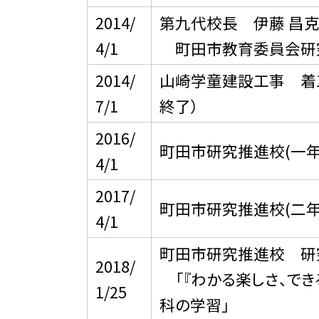
2014/
第九代校長 伊藤 昌克
4/1
町田市教育委員会研
2014/
山崎学童建設工事 着工
7/1
終了）
2016/
町田市研究推進校(一年
4/1
2017/
町田市研究推進校(二年
4/1
町田市研究推進校 研
2018/
「『わかる楽しさ、でき
1/25
科の学習」