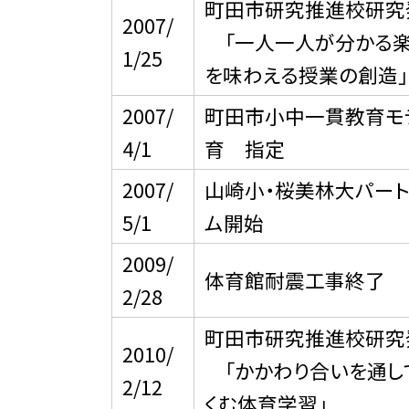
町田市研究推進校研究
2007/
「一人一人が分かる楽
1/25
を味わえる授業の創造」
2007/
町田市小中一貫教育モ
4/1
育 指定
2007/
山崎小・桜美林大パート
5/1
ム開始
2009/
体育館耐震工事終了
2/28
町田市研究推進校研究
2010/
「かかわり合いを通して
2/12
くむ体育学習」