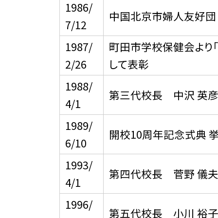
1986/
中国北京市婦人友好団
7/12
1987/
町田市学校保健会より
2/26
して表彰
1988/
第三代校長 中沢 英彦
4/1
1989/
開校10周年記念式典 
6/10
1993/
第四代校長 菅野 儀夫
4/1
1996/
第五代校長 小川 裕子