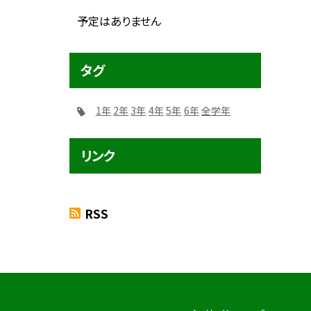
予定はありません
タグ
1年
2年
3年
4年
5年
6年
全学年
リンク
RSS