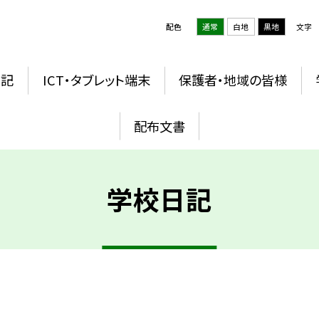
配色
通常
白地
黒地
文字
日記
ICT・タブレット端末
保護者・地域の皆様
配布文書
学校日記