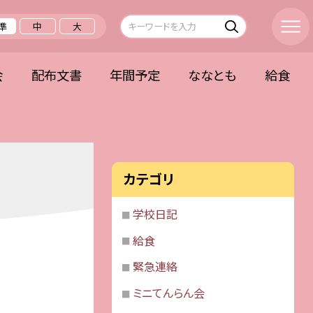
準
中
大
会
配布文書
年間予定
ななとも
給食
カテゴリ
学校日記
給食
緊急連絡
ミニてんらん会