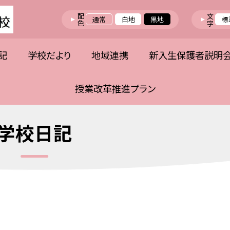
配色
文字
通常
白地
黒地
標
記
学校だより
地域連携
新入生保護者説明
授業改革推進プラン
学校日記