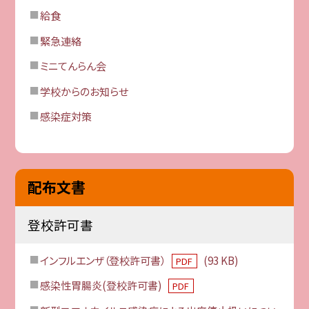
給食
緊急連絡
ミニてんらん会
学校からのお知らせ
感染症対策
配布文書
登校許可書
インフルエンザ（登校許可書）
(93 KB)
PDF
感染性胃腸炎(登校許可書)
PDF