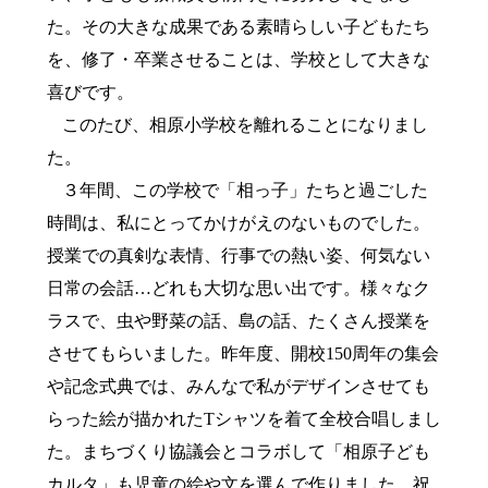
た。その大きな成果である素晴らしい子どもたち
を、修了・卒業させることは、学校として大きな
喜びです。
このたび、相原小学校を離れることになりまし
た。
３年間、この学校で「相っ子」たちと過ごした
時間は、私にとってかけがえのないものでした。
授業での真剣な表情、行事での熱い姿、何気ない
日常の会話
…
どれも大切な思い出です。様々なク
ラスで、虫や野菜の話、島の話、たくさん授業を
させてもらいました。昨年度、開校
150
周年の集会
や記念式典では、みんなで私がデザインさせても
らった絵が描かれた
T
シャツを着て全校合唱しまし
た。まちづくり協議会とコラボして「相原子ども
カルタ」も児童の絵や文を選んで作りました。祝