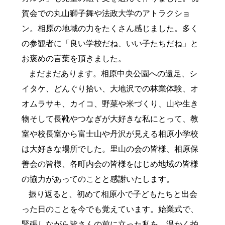
賀会での丸山獅子舞や法政大学のアトラクショ
ン。相原の地域の力をたくさん感じました。多く
の参観者に「良い学校だね、いい子たちだね」と
お褒めの言葉を頂きました。
まだまだあります。相原中央公園への遠足、シ
イタケ、どんぐり拾い、大地沢での林業体験、オ
オムラサキ、カイコ、野菜や米づくり、山や生き
物そして長靴やつなぎが大好きな私にとって、教
室や校長室から富士山や丹沢が見える相原小学校
は大好きな場所でした。里山の会の皆様、相原保
善会の皆様、各町内会の皆様をはじめ地域の皆様
の協力があってのことと感謝いたします。
振り返ると、初めて相原小で子どもたちと出会
った日のことを今でも覚えています。始業式で、
緊張しながら皆さんの前に立った私を、温かく拍