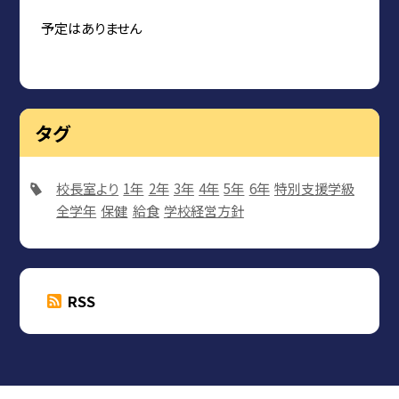
予定はありません
タグ
校長室より
1年
2年
3年
4年
5年
6年
特別支援学級
全学年
保健
給食
学校経営方針
RSS