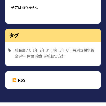
予定はありません
タグ
校長室より
1年
2年
3年
4年
5年
6年
特別支援学級
全学年
保健
給食
学校経営方針
RSS