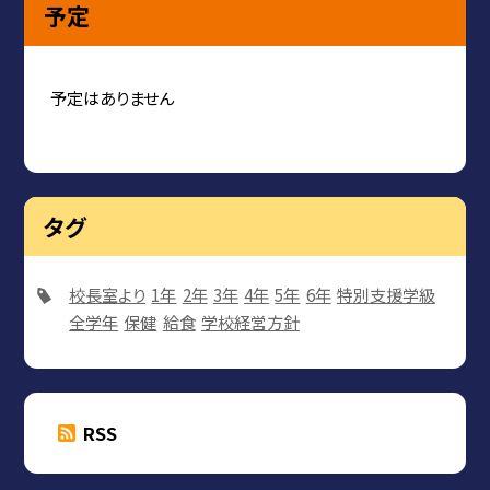
予定
予定はありません
タグ
校長室より
1年
2年
3年
4年
5年
6年
特別支援学級
全学年
保健
給食
学校経営方針
RSS