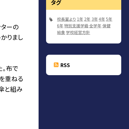
タグ
校長室より
1年
2年
3年
4年
5年
ンターの
6年
特別支援学級
全学年
保健
給食
学校経営方針
わかりまし
RSS
た。布で
を重ねる
た傘と組み