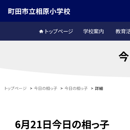
町田市立相原小学校
トップページ
学校案内
教育
今
トップページ
>
今日の相っ子
>
今日の相っ子
>
詳細
6月21日今日の相っ子