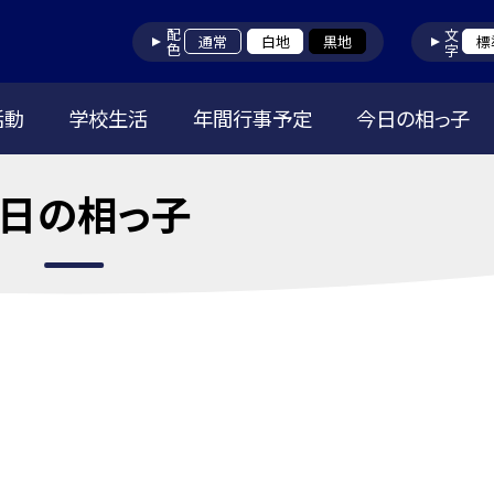
配色
文字
通常
白地
黒地
標
活動
学校生活
年間行事予定
今日の相っ子
日の相っ子