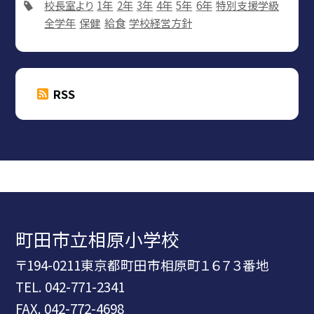
校長室より
1年
2年
3年
4年
5年
6年
特別支援学級
全学年
保健
給食
学校経営方針
RSS
町田市立相原小学校
〒194-0211東京都町田市相原町１６７３番地
TEL.
042-771-2341
FAX. 042-772-4698