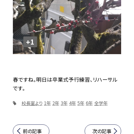
+1
春ですね。明日は卒業式予行練習、リハーサル
です。
校長室より
1年
2年
3年
4年
5年
6年
全学年
前の記事
次の記事