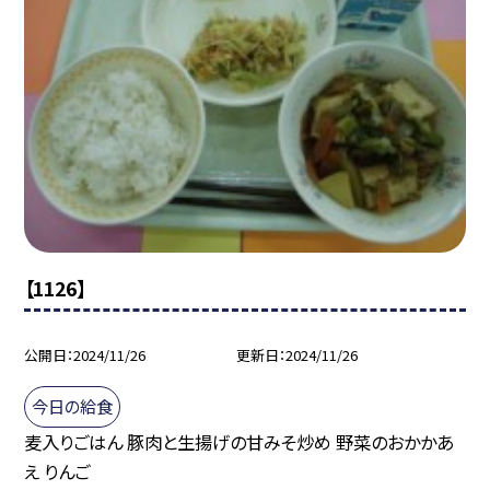
【1126】
公開日
2024/11/26
更新日
2024/11/26
今日の給食
麦入りごはん 豚肉と生揚げの甘みそ炒め 野菜のおかかあ
え りんご