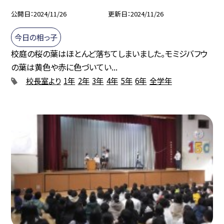
公開日
2024/11/26
更新日
2024/11/26
今日の相っ子
校庭の桜の葉はほとんど落ちてしまいました。モミジバフウ
の葉は黄色や赤に色づいてい...
校長室より
1年
2年
3年
4年
5年
6年
全学年