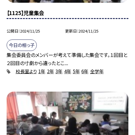
【1125】児童集会
公開日
2024/11/25
更新日
2024/11/25
今日の相っ子
集会委員会のメンバーが考えて準備した集会です。１回目と
２回目の寸劇から違ったとこ...
校長室より
1年
2年
3年
4年
5年
6年
全学年