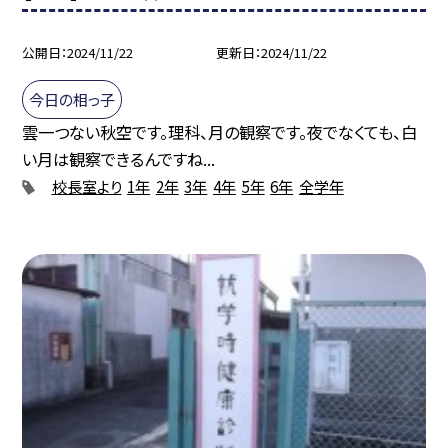
公開日
2024/11/22
更新日
2024/11/22
今日の相っ子
雲一つない秋空です。理科、月の観察です。夜でなくても、白
い月は観察できるんですね...
校長室より
1年
2年
3年
4年
5年
6年
全学年