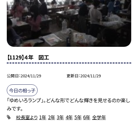
【1129】４年 図工
公開日
2024/11/29
更新日
2024/11/29
今日の相っ子
「ゆめいろランプ」。どんな形でどんな輝きを見せるのか楽し
みです。
校長室より
1年
2年
3年
4年
5年
6年
全学年