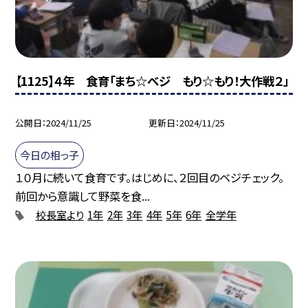
【1125】４年 食育「まち☆ベジ もり☆もり！大作戦２」
公開日
2024/11/25
更新日
2024/11/25
今日の相っ子
１０月に続いて食育です。はじめに、２回目のベジチェック。
前回から意識して野菜を食...
校長室より
1年
2年
3年
4年
5年
6年
全学年