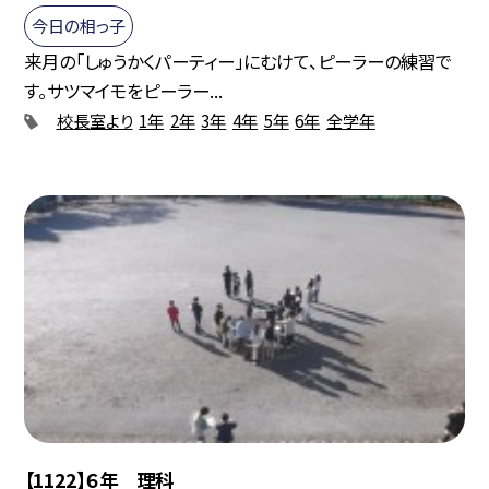
今日の相っ子
来月の「しゅうかくパーティー」にむけて、ピーラーの練習で
す。サツマイモをピーラー...
校長室より
1年
2年
3年
4年
5年
6年
全学年
【1122】６年 理科