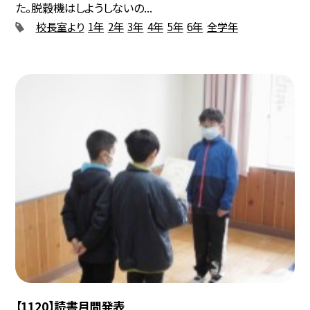
た。脱穀機はしようしないの...
校長室より
1年
2年
3年
4年
5年
6年
全学年
【1120】読書月間発表