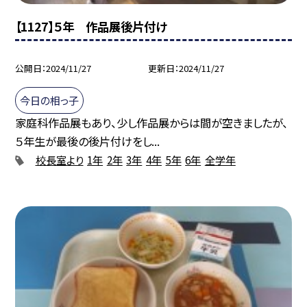
【1127】５年 作品展後片付け
公開日
2024/11/27
更新日
2024/11/27
今日の相っ子
家庭科作品展もあり、少し作品展からは間が空きましたが、
５年生が最後の後片付けをし...
校長室より
1年
2年
3年
4年
5年
6年
全学年