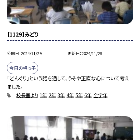
【1129】みどり
公開日
2024/11/29
更新日
2024/11/29
今日の相っ子
「どんぐり」という話を通して、うそや正直な心について考え
ました。
校長室より
1年
2年
3年
4年
5年
6年
全学年