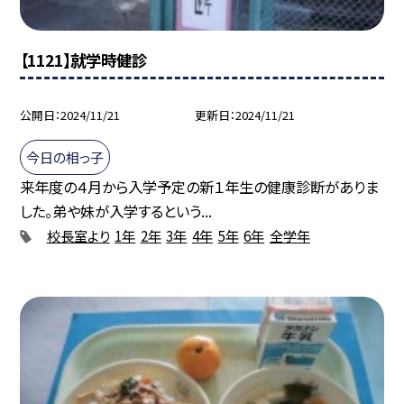
【1121】就学時健診
公開日
2024/11/21
更新日
2024/11/21
今日の相っ子
来年度の４月から入学予定の新１年生の健康診断がありま
した。弟や妹が入学するという...
校長室より
1年
2年
3年
4年
5年
6年
全学年