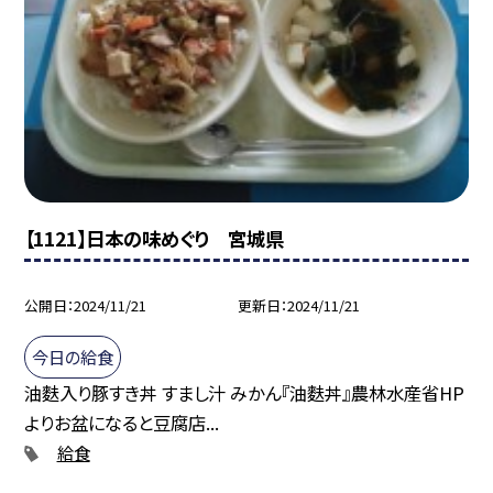
【1121】日本の味めぐり 宮城県
公開日
2024/11/21
更新日
2024/11/21
今日の給食
油麩入り豚すき丼 すまし汁 みかん『油麩丼』農林水産省HP
よりお盆になると豆腐店...
給食