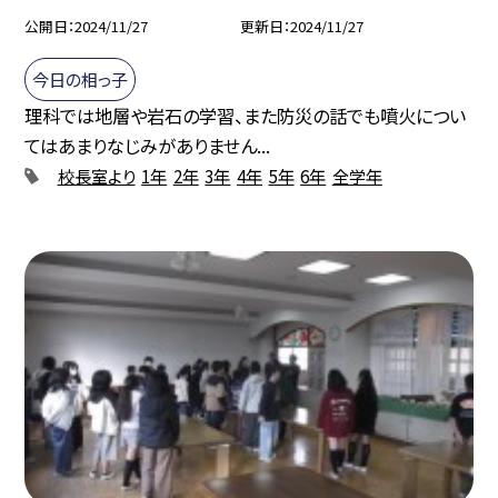
公開日
2024/11/27
更新日
2024/11/27
今日の相っ子
理科では地層や岩石の学習、また防災の話でも噴火につい
てはあまりなじみがありません...
校長室より
1年
2年
3年
4年
5年
6年
全学年