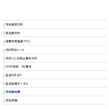
学校経営方針
部活動方針
授業改革推進プラン
SNS学校ルール
学校いじめ防止基本方針
STOP体罰 NO暴言
生活のきまり
生活指導ポータル
学校教材費
学校評価