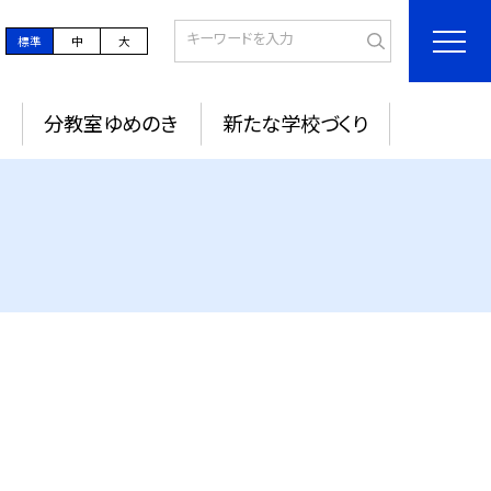
標準
中
大
定
分教室ゆめのき
新たな学校づくり