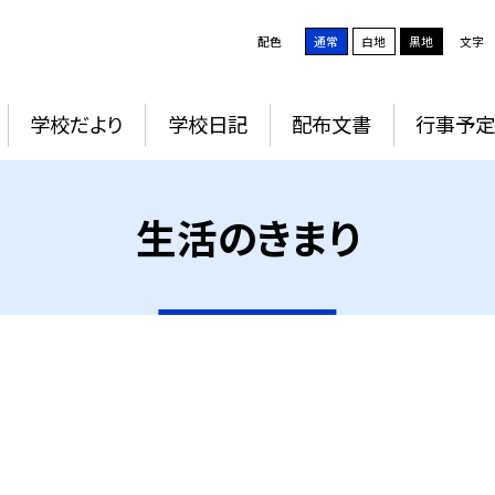
配色
通常
白地
黒地
文字
学校だより
学校日記
配布文書
行事予
生活のきまり