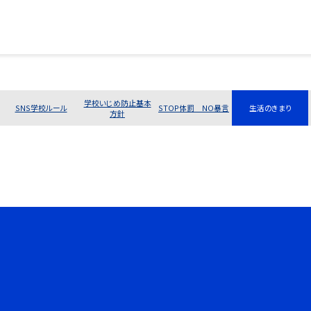
学校いじめ防止基本
SNS学校ルール
STOP体罰 NO暴言
生活のきまり
方針