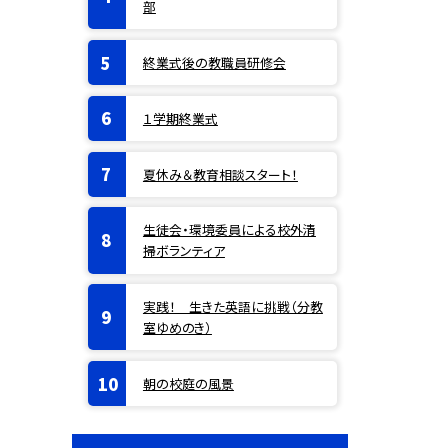
部
終業式後の教職員研修会
１学期終業式
夏休み＆教育相談スタート！
生徒会・環境委員による校外清
掃ボランティア
実践！ 生きた英語に挑戦（分教
室ゆめのき）
朝の校庭の風景