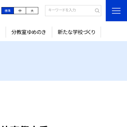
標準
中
大
定
分教室ゆめのき
新たな学校づくり