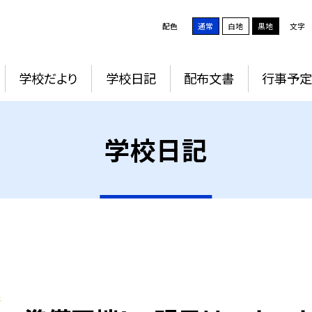
配色
通常
白地
黒地
文字
学校だより
学校日記
配布文書
行事予
学校日記