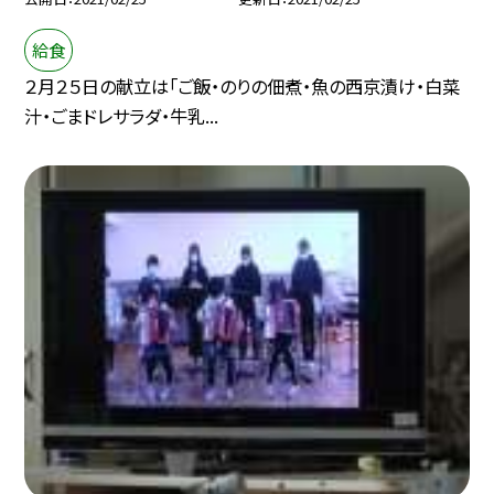
給食
２月２５日の献立は「ご飯・のりの佃煮・魚の西京漬け・白菜
汁・ごまドレサラダ・牛乳...