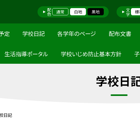
配色
文字
通常
白地
黒地
標
予定
学校日記
各学年のページ
配布文書
 生活指導ポータル
学校いじめ防止基本方針
子
学校日
校日記