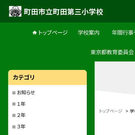
町田市立町田第三小学校
トップページ
学校案内
年間行事
東京都教育委員会
カテゴリ
お知らせ
１年
トップページ
>
学
２年
３年