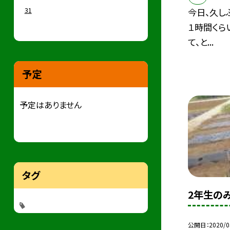
31
今日、久し
１時間くら
て、と...
予定
予定はありません
タグ
2年生の
公開日
2020/0