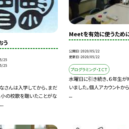
Meetを有効に使うため
おう
公開日
2020/05/22
更新日
2020/05/22
5/25
5/25
プログラミング・ＩＣＴ
水曜日に引き続き、６年生がM
いました。個人アカウントからG
なさんは入学してから、まだ
...
三小の校歌を聴いたことがな
..