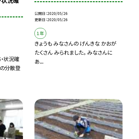
布・状況確
公開日
2020/05/26
更新日
2020/05/26
１年
きょうも みなさんの げんきな かおが
たくさん みられました。 みなさんに
布・状況確
あ...
での分散登