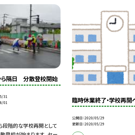
から隔日 分散登校開始
5/31
臨時休業終了・学校再開
6/01
公開日
2020/05/29
更新日
2020/05/29
ら段階的な学校再開として
散登校が始まります。 セー