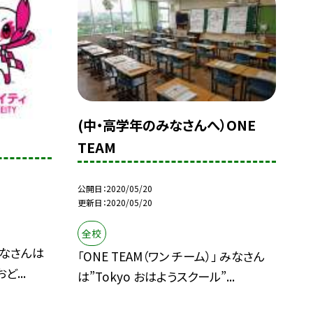
(中・高学年のみなさんへ）ONE
TEAM
公開日
2020/05/20
更新日
2020/05/20
全校
みなさんは
「ONE TEAM（ワン チーム）」 みなさん
ど...
は”Tokyo おはようスクール”...