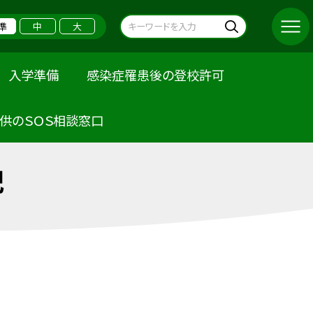
準
中
大
入学準備
感染症罹患後の登校許可
供のＳＯＳ相談窓口
記