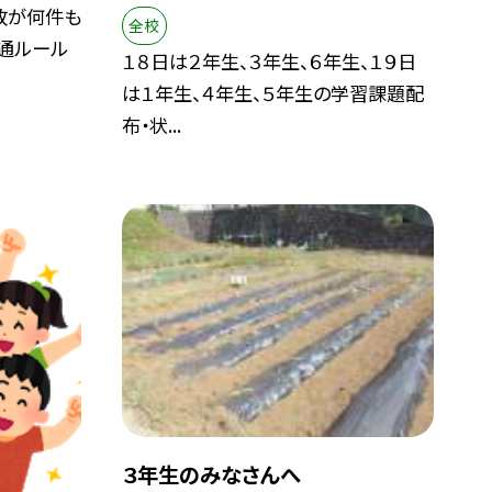
故が何件も
全校
交通ルール
１８日は２年生、３年生、６年生、１９日
は１年生、４年生、５年生の学習課題配
布・状...
３年生のみなさんへ