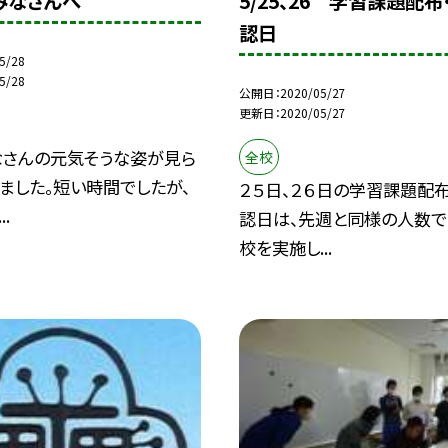
みなさんへ
5/25、26 学習課題配
認日
5/28
5/28
公開日
2020/05/27
更新日
2020/05/27
さんの元気そうな姿が見ら
全校
ました。短い時間でしたが、
２５日、２６日の学習課題配
.
認日は、先週と同様の人数
校を実施し...