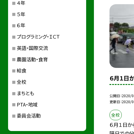
４年
５年
６年
プログラミング・ＩＣＴ
英語・国際交流
農園活動・食育
給食
６月１日
全校
まちとも
公開日
2020/0
更新日
2020/0
PTA・地域
全校
委員会活動
６月１日か
隔日での分