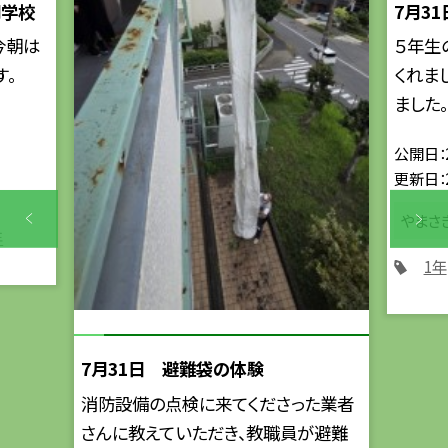
間学校
7月3
今朝は
５年生
す。
くれま
ました。.
公開日
更新日
やまさ
年
1年
7月31日 避難袋の体験
消防設備の点検に来てくださった業者
さんに教えていただき、教職員が避難