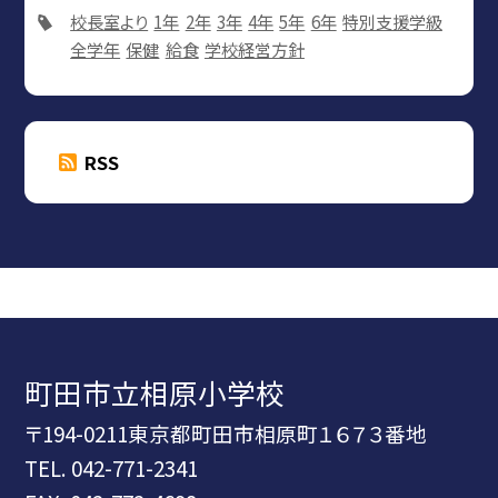
校長室より
1年
2年
3年
4年
5年
6年
特別支援学級
全学年
保健
給食
学校経営方針
RSS
町田市立相原小学校
〒194-0211東京都町田市相原町１６７３番地
TEL.
042-771-2341