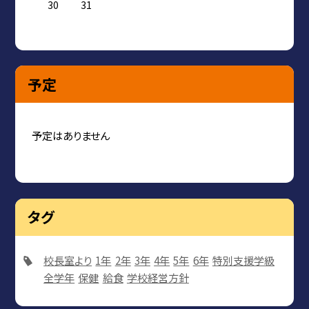
30
31
予定
予定はありません
タグ
校長室より
1年
2年
3年
4年
5年
6年
特別支援学級
全学年
保健
給食
学校経営方針