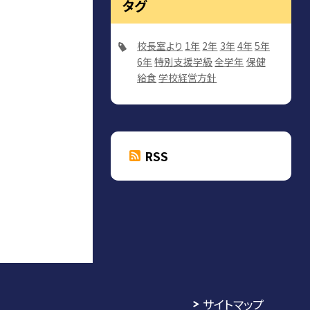
タグ
校長室より
1年
2年
3年
4年
5年
6年
特別支援学級
全学年
保健
給食
学校経営方針
RSS
サイトマップ