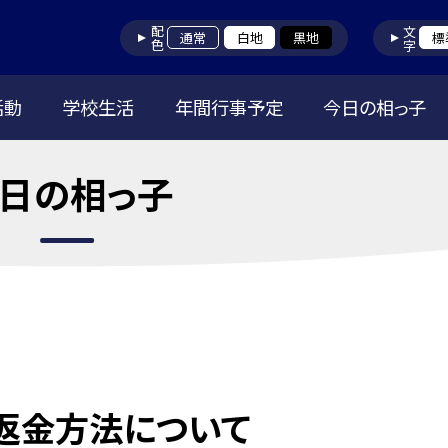
配色
文字
通常
白地
黒地
標
活動
学校生活
年間行事予定
今日の相っ子
日の相っ子
返金方法について