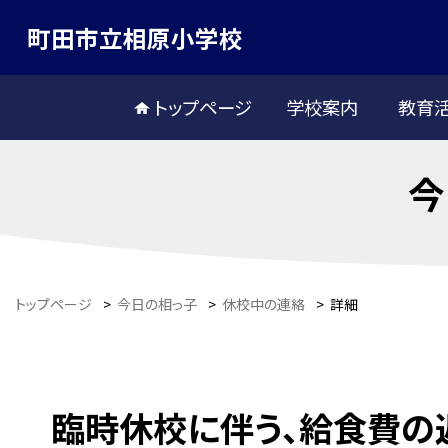
町田市立相原小学校
トップページ
学校案内
教育
今
トップページ
>
今日の相っ子
>
休校中の連絡
>
詳細
臨時休校に伴う、給食費の