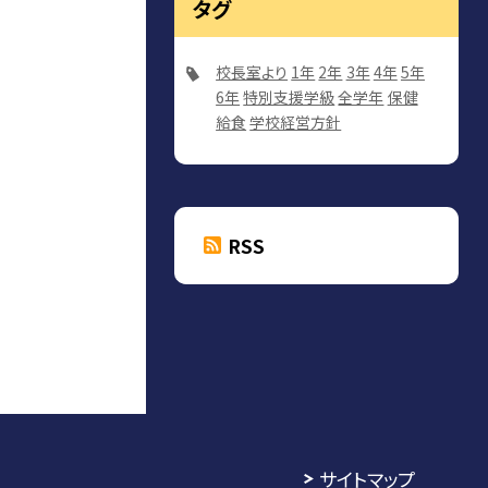
タグ
校長室より
1年
2年
3年
4年
5年
6年
特別支援学級
全学年
保健
給食
学校経営方針
RSS
サイトマップ