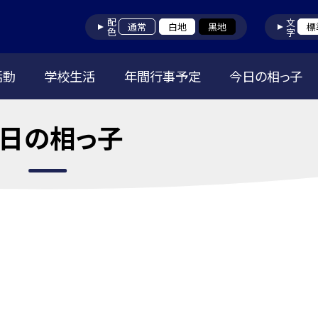
配色
文字
通常
白地
黒地
標
活動
学校生活
年間行事予定
今日の相っ子
日の相っ子