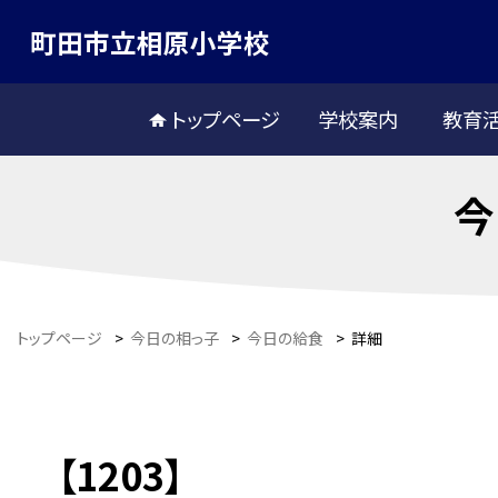
町田市立相原小学校
トップページ
学校案内
教育
今
トップページ
>
今日の相っ子
>
今日の給食
>
詳細
【1203】