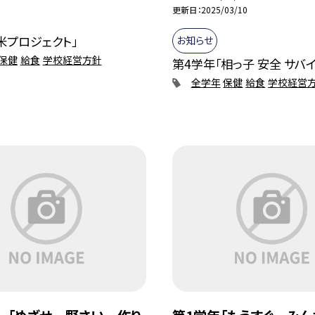
更新日
2025/03/10
米プロジェクト」
お知らせ
保健
給食
学校経営方針
第4学年「相っ子 安全 サバ
全学年
保健
給食
学校経営