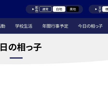
配色
文字
通常
白地
黒地
活動
学校生活
年間行事予定
今日の相っ子
日の相っ子