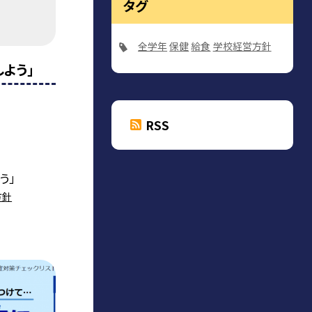
タグ
全学年
保健
給食
学校経営方針
よう」
RSS
う」
方針