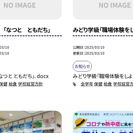
 「なつと ともだち」
みどり学級「職場体験をし
03/10
公開日
2025/03/10
03/10
更新日
2025/03/10
お知らせ
つと ともだち」. docx
みどり学級「職場体験をしよ
保健
給食
学校経営方針
全学年
保健
給食
学校経営