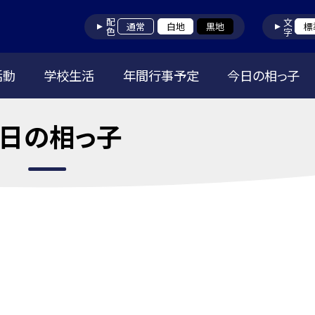
配色
文字
通常
白地
黒地
標
活動
学校生活
年間行事予定
今日の相っ子
日の相っ子