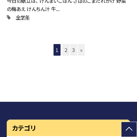
今日の献立は、 げんまいごはん さばのごまだれかけ 野菜
の梅あえ けんちん汁 牛...
全学年
1
2
3
»
カテゴリ