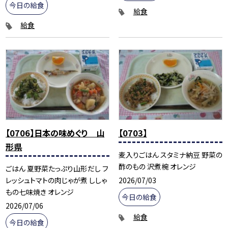
今日の給食
給食
給食
【0706】日本の味めぐり 山
【0703】
形県
麦入りごはん スタミナ納豆 野菜の
酢のもの 沢煮椀 オレンジ
ごはん 夏野菜たっぷり山形だし フ
2026/07/03
レッシュトマトの肉じゃが煮 ししゃ
もの七味焼き オレンジ
今日の給食
2026/07/06
給食
今日の給食