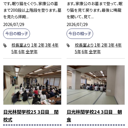
です。眠り猫をくぐり、家康公の墓
ます。家康公のお墓まで登って、眠
まで200段以上階段を登ります。墓
り猫を見て戻ります。最後に鳴龍
を見たら拝殿...
を聞いて、見て...
2026/07/29
2026/07/29
今日の相っ子
今日の相っ子
校長室より
1年
2年
3年
4年
校長室より
1年
2年
3年
4年
5年
6年
全学年
5年
6年
全学年
日光林間学校25 3日目 閉
日光林間学校24 3日目 朝
校式
食