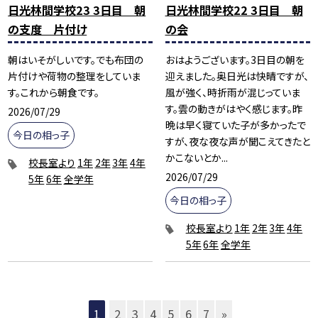
日光林間学校23 3日目 朝
日光林間学校22 3日目 朝
の支度 片付け
の会
朝はいそがしいです。でも布団の
おはようございます。3日目の朝を
片付けや荷物の整理をしていま
迎えました。奥日光は快晴ですが、
す。これから朝食です。
風が強く、時折雨が混じっていま
す。雲の動きがはやく感じます。昨
2026/07/29
晩は早く寝ていた子が多かったで
今日の相っ子
すが、夜な夜な声が聞こえてきたと
かこないとか...
校長室より
1年
2年
3年
4年
2026/07/29
5年
6年
全学年
今日の相っ子
校長室より
1年
2年
3年
4年
5年
6年
全学年
1
2
3
4
5
6
7
»