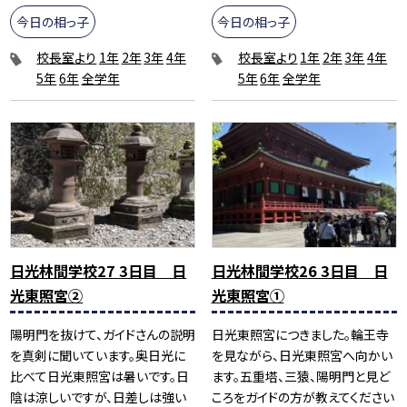
今日の相っ子
今日の相っ子
校長室より
1年
2年
3年
4年
校長室より
1年
2年
3年
4年
5年
6年
全学年
5年
6年
全学年
日光林間学校27 3日目 日
日光林間学校26 3日目 日
光東照宮②
光東照宮①
陽明門を抜けて、ガイドさんの説明
日光東照宮につきました。輪王寺
を真剣に聞いています。奥日光に
を見ながら、日光東照宮へ向かい
比べて日光東照宮は暑いです。日
ます。五重塔、三猿、陽明門と見ど
陰は涼しいですが、日差しは強い
ころをガイドの方が教えてください