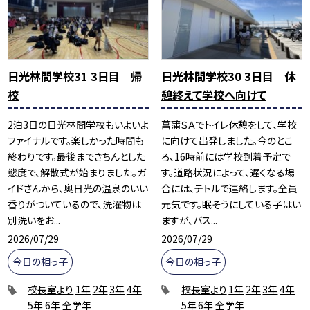
日光林間学校31 3日目 帰
日光林間学校30 3日目 休
校
憩終えて学校へ向けて
2泊3日の日光林間学校もいよいよ
菖蒲ＳＡでトイレ休憩をして、学校
ファイナルです。楽しかった時間も
に向けて出発しました。今のとこ
終わりです。最後まできちんとした
ろ、16時前には学校到着予定で
態度で、解散式が始まりました。ガ
す。道路状況によって、遅くなる場
イドさんから、奥日光の温泉のいい
合には、テトルで連絡します。全員
香りがついているので、洗濯物は
元気です。眠そうにしている子はい
別洗いをお...
ますが、バス...
2026/07/29
2026/07/29
今日の相っ子
今日の相っ子
校長室より
1年
2年
3年
4年
校長室より
1年
2年
3年
4年
5年
6年
全学年
5年
6年
全学年