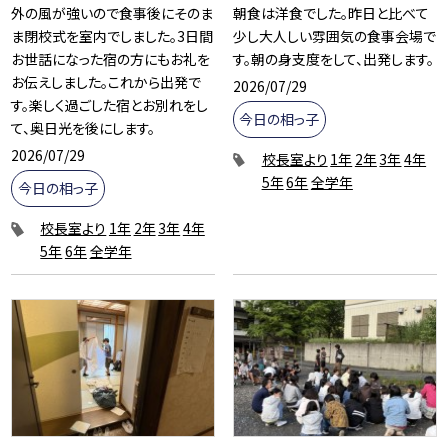
外の風が強いので食事後にそのま
朝食は洋食でした。昨日と比べて
ま閉校式を室内でしました。3日間
少し大人しい雰囲気の食事会場で
お世話になった宿の方にもお礼を
す。朝の身支度をして、出発します。
お伝えしました。これから出発で
2026/07/29
す。楽しく過ごした宿とお別れをし
今日の相っ子
て、奥日光を後にします。
2026/07/29
校長室より
1年
2年
3年
4年
5年
6年
全学年
今日の相っ子
校長室より
1年
2年
3年
4年
5年
6年
全学年