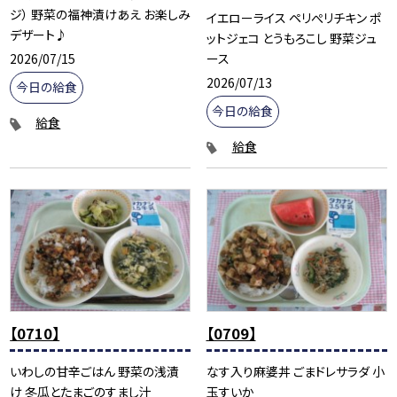
ジ） 野菜の福神漬けあえ お楽しみ
イエローライス ペリぺリチキン ポ
デザート♪
ットジェコ とうもろこし 野菜ジュ
2026/07/15
ース
2026/07/13
今日の給食
今日の給食
給食
給食
【0710】
【0709】
いわしの甘辛ごはん 野菜の浅漬
なす入り麻婆丼 ごまドレサラダ 小
け 冬瓜とたまごのすまし汁
玉すいか