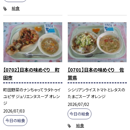
給食
【0702】日本の味めぐり 町
【0701】日本の味めぐり 佐
田市
賀県
町田野菜のナンちゃってラタトゥイ
シシリアンライス トマトとレタスの
ユピザ ジュリエンヌスープ オレン
たまごスープ オレンジ
ジ
2026/07/02
2026/07/03
今日の給食
今日の給食
給食