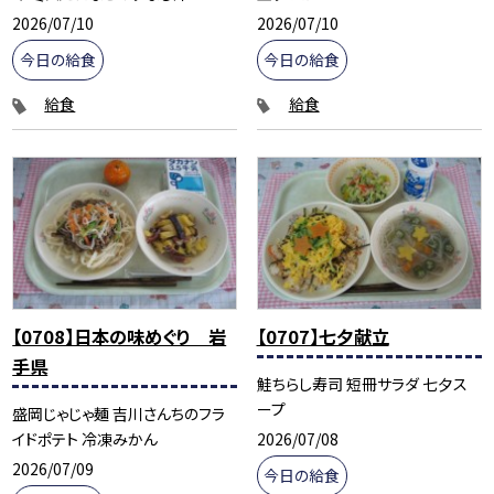
2026/07/10
2026/07/10
今日の給食
今日の給食
給食
給食
【0708】日本の味めぐり 岩
【0707】七夕献立
手県
鮭ちらし寿司 短冊サラダ 七夕ス
ープ
盛岡じゃじゃ麺 吉川さんちのフラ
2026/07/08
イドポテト 冷凍みかん
2026/07/09
今日の給食