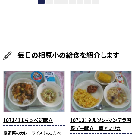
毎日の相原小の給食を紹介します
【0714】まち☆ベジ献立
【0713】ネルソン・マンデラ国
際デー献立 南アフリカ
夏野菜のカレーライス（まち☆ベ