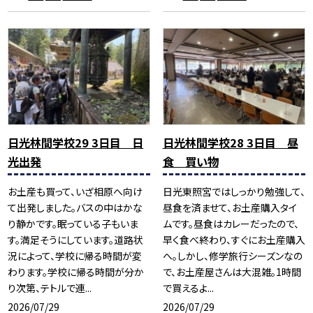
日光林間学校29 3日目 日
日光林間学校28 3日目 昼
光出発
食 買い物
お土産も買って、いざ相原へ向け
日光東照宮ではしっかり勉強して、
て出発しました。バスの中はかな
昼食を済ませて、お土産購入タイ
り静かです。眠っている子もいま
ムです。昼食はカレーだったので、
す。満足そうにしています。道路状
早く食べ終わり、すぐにお土産購入
況によって、学校に帰る時間が変
へ。しかし、修学旅行シーズンなの
わります。学校に帰る時間が分か
で、お土産屋さんは大混雑。1時間
り次第、テトルで連...
で買えるよ...
2026/07/29
2026/07/29