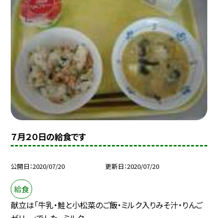
７月２０日の給食です
公開日
2020/07/20
更新日
2020/07/20
給食
献立は「牛乳・鮭と小松菜のご飯・ミルク入りみそ汁・りんご
ゼリー」でした。 ミルク...