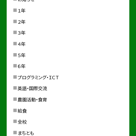
１年
２年
３年
４年
５年
６年
プログラミング・ＩＣＴ
英語・国際交流
農園活動・食育
給食
全校
まちとも