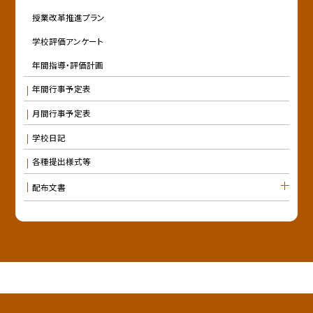
授業改革推進プラン
学校評価アンケート
年間指導・評価計画
年間行事予定表
月間行事予定表
学校日記
各種提出様式等
配布文書