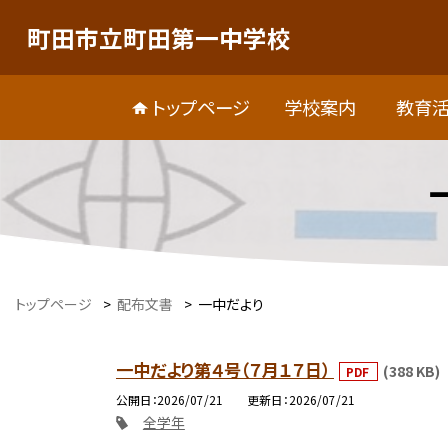
町田市立町田第一中学校
トップページ
学校案内
教育
トップページ
>
配布文書
>
一中だより
一中だより第４号（７月１７日）
(388 KB)
PDF
公開日
2026/07/21
更新日
2026/07/21
全学年