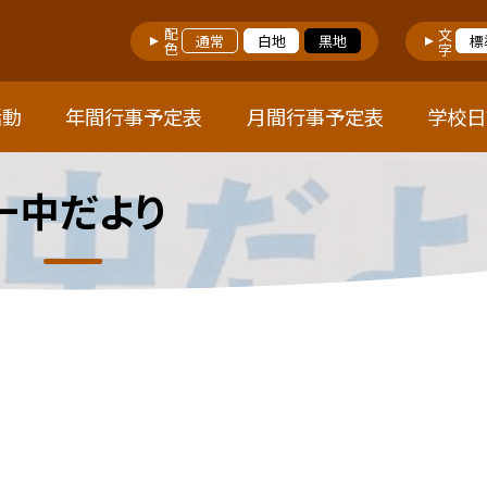
配色
文字
通常
白地
黒地
標
活動
年間行事予定表
月間行事予定表
学校日
一中だより