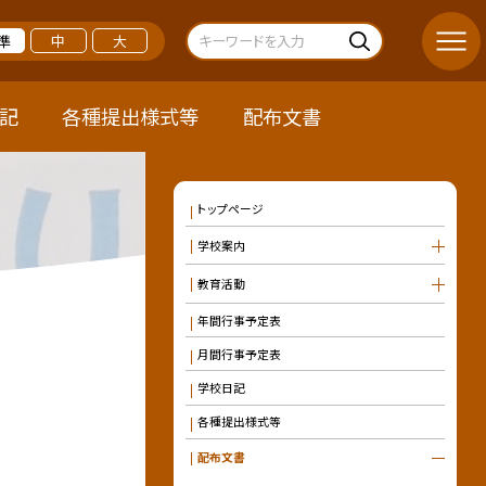
準
中
大
記
各種提出様式等
配布文書
トップページ
学校案内
教育活動
年間行事予定表
月間行事予定表
学校日記
各種提出様式等
配布文書