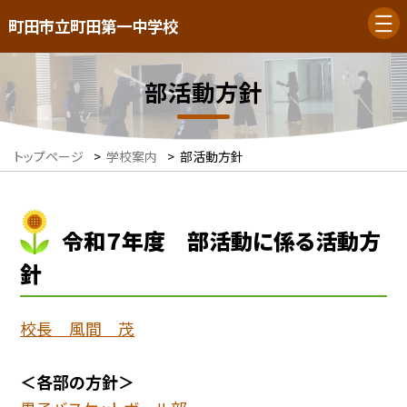
町田市立町田第一中学校
部活動方針
トップページ
>
学校案内
>
部活動方針
令和７年度 部活動に係る活動方
針
校長 風間 茂
＜各部の方針＞