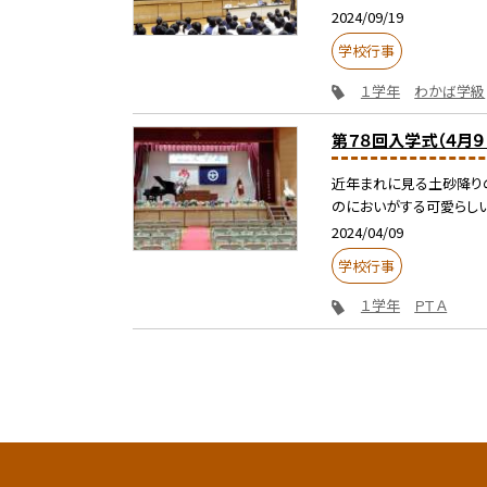
2024/09/19
学校行事
１学年
わかば学級
第７８回入学式（４月９
近年まれに見る土砂降りの
のにおいがする可愛らしい新
2024/04/09
学校行事
１学年
ＰＴＡ