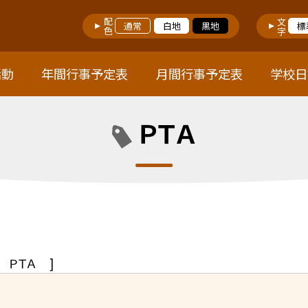
配色
文字
通常
白地
黒地
標
活動
年間行事予定表
月間行事予定表
学校日
ＰＴＡ
ＰＴＡ
]