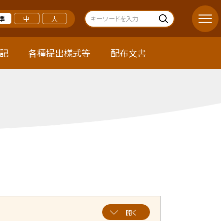
準
中
大
記
各種提出様式等
配布文書
開く