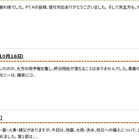
れ様でした。 ＰＴＡの皆様、受付対応ありがとうございました。 そして先生方も、た
０月１６日）
たのか、大方の雨予報を覆し、終日雨粒が落ちることはありませんでした。青春の絆
ニーは、確実にコ...
）
・雷・火事・親父がありますが、今日は、地震、大雨・洪水、防災への備えについて
した。 第１部は、...