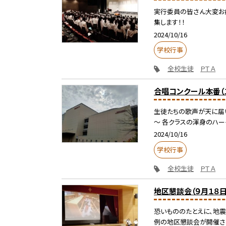
実行委員の皆さん大変お疲
集します！！
2024/10/16
学校行事
全校生徒
ＰＴＡ
合唱コンクール本番（１
生徒たちの歌声が天に届い
～ 各クラスの渾身のハーモ
2024/10/16
学校行事
全校生徒
ＰＴＡ
地区懇談会（９月１８日
恐いもののたとえに、地震
例の地区懇談会が開催されま