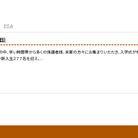
ＰＴＡ
日）
中、早い時間帯から多くの保護者様、来賓の方々にお集まりいただき、入学式が挙
入生２７７名を迎え、...