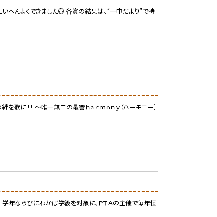
いへんよくできました💮 各賞の結果は、“一中だより”で特
を歌に！！ ～唯一無二の最響ｈａｒｍｏｎｙ（ハーモニー）
、１学年ならびにわかば学級を対象に、ＰＴＡの主催で毎年恒