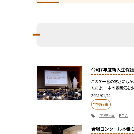
令和7年度新入生保護
この冬一番の寒さにもか
ただき、一中の雰囲気を少
2025/01/11
学校行事
学校行事
ＰＴＡ
合唱コンクール本番（１