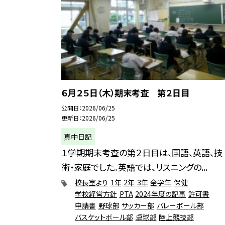
６月２５日（木）期末考査 第２日目
公開日
2026/06/25
更新日
2026/06/25
真中日記
１学期期末考査の第２日目は、国語、英語、技
術・家庭でした。英語では、リスニングの...
校長室より
1年
2年
3年
全学年
保健
学校経営方針
PTA
2024年度の記事
許可書
申請書
野球部
サッカー部
バレーボール部
バスケットボール部
卓球部
陸上競技部