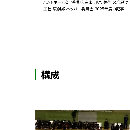
ハンドボール部
将棋
吹奏楽
邦楽
美術
文化研究
工芸
演劇部
ペッパー委員会
2025年度の記事
構成