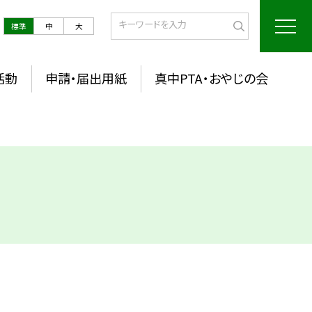
標準
中
大
活動
申請・届出用紙
真中PTA・おやじの会