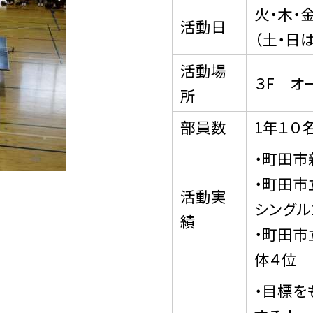
火・木・
活動日
（土・日
活動場
３F オ
所
部員数
1年１０
・町田市
・町田
活動実
シングル
績
・町田
体４位
・目標を