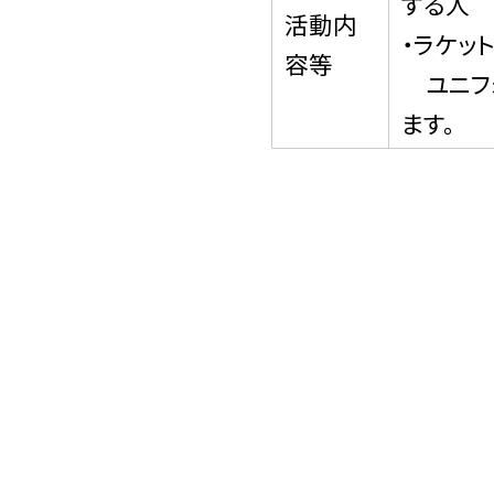
する人
活動内
・ラケッ
容等
ユニフ
ます。