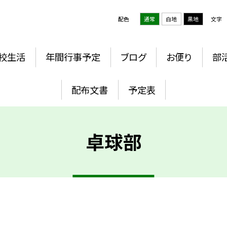
配色
通常
白地
黒地
文字
校生活
年間行事予定
ブログ
お便り
部
配布文書
予定表
卓球部