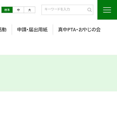
標準
中
大
活動
申請・届出用紙
真中PTA・おやじの会