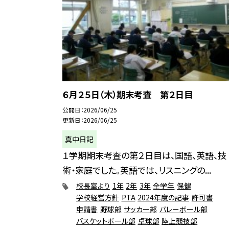
６月２５日（木）期末考査 第２日目
公開日
2026/06/25
更新日
2026/06/25
真中日記
１学期期末考査の第２日目は、国語、英語、技
術・家庭でした。英語では、リスニングの...
校長室より
1年
2年
3年
全学年
保健
学校経営方針
PTA
2024年度の記事
許可書
申請書
野球部
サッカー部
バレーボール部
バスケットボール部
卓球部
陸上競技部