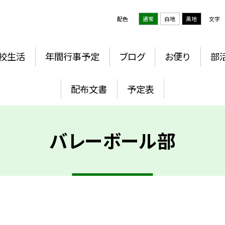
配色
通常
白地
黒地
文字
校生活
年間行事予定
ブログ
お便り
部
配布文書
予定表
バレーボール部