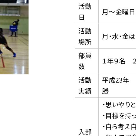
活動
月〜金曜日
日
活動
月・水・金
場所
部員
１年９名 
数
活動
平成23年
実績
勝
・思いやり
・目標を持
・自ら考え
入部