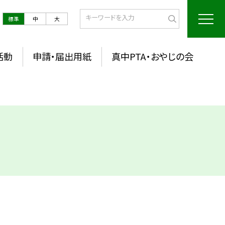
標準
中
大
活動
申請・届出用紙
真中PTA・おやじの会