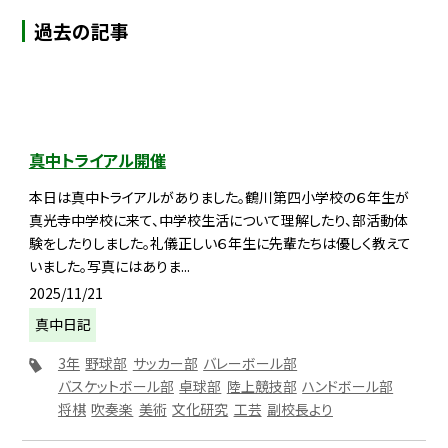
過去の記事
真中トライアル開催
本日は真中トライアルがありました。鶴川第四小学校の６年生が
真光寺中学校に来て、中学校生活について理解したり、部活動体
験をしたりしました。礼儀正しい６年生に先輩たちは優しく教えて
いました。写真にはありま...
2025/11/21
真中日記
3年
野球部
サッカー部
バレーボール部
バスケットボール部
卓球部
陸上競技部
ハンドボール部
将棋
吹奏楽
美術
文化研究
工芸
副校長より