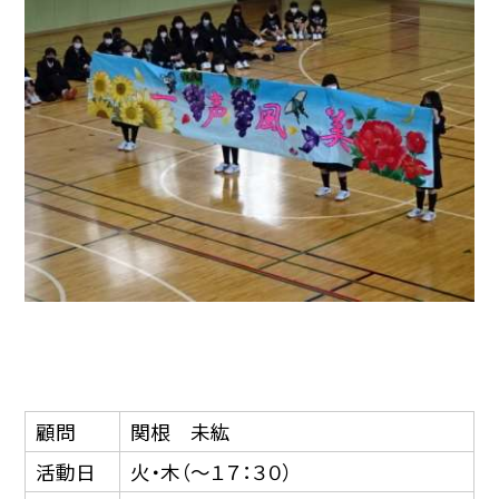
顧問
関根 未紘
活動日
火・木（〜１７：３０）