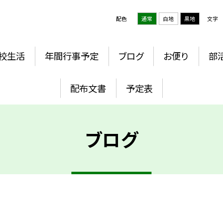
配色
通常
白地
黒地
文字
校生活
年間行事予定
ブログ
お便り
部
配布文書
予定表
ブログ