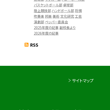
バスケットボール部
卓球部
陸上競技部
ハンドボール部
将棋
吹奏楽
邦楽
美術
文化研究
工芸
演劇部
ペッパー委員会
2025年度の記事
副校長より
2026年度の記事
RSS
サイトマップ