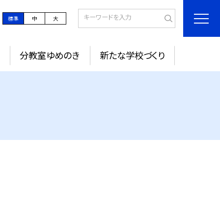
標準
中
大
定
分教室ゆめのき
新たな学校づくり