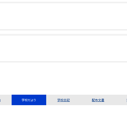
内
学校だより
学校日記
配布文書