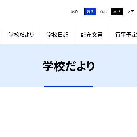
配色
通常
白地
黒地
文字
学校だより
学校日記
配布文書
行事予
学校だより