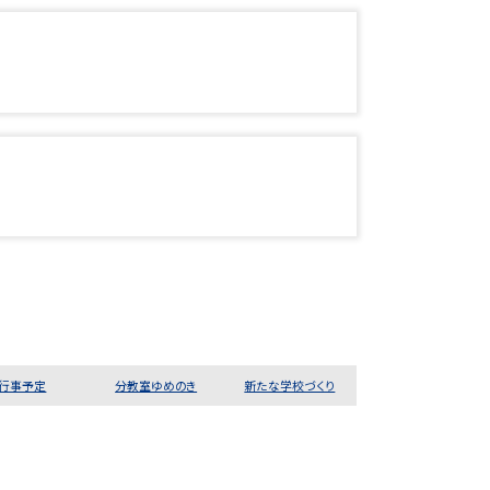
行事予定
分教室ゆめのき
新たな学校づくり