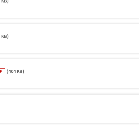
 KB)
 KB)
(404 KB)
DF