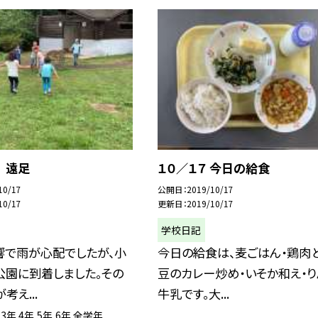
 遠足
１０／１７ 今日の給食
10/17
公開日
2019/10/17
10/17
更新日
2019/10/17
学校日記
響で雨が心配でしたが、小
今日の給食は、麦ごはん・鶏肉
公園に到着しました。その
豆のカレー炒め・いそか和え・り
考え...
牛乳です。大...
3年
4年
5年
6年
全学年