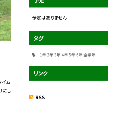
予定
予定はありません
タグ
1年
2年
3年
4年
5年
6年
全学年
リンク
タイム
りにし
RSS