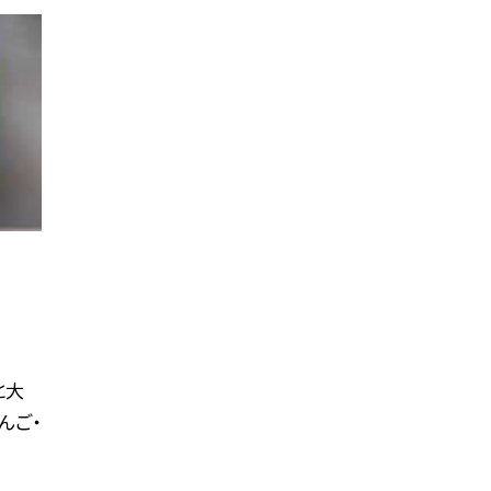
と大
んご・