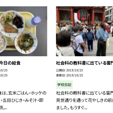
 今日の給食
社会科の教科書に出ている雷
10/25
公開日
2019/10/25
10/25
更新日
2019/10/25
学校日記
は、玄米ごはん・ホッケの
社会科の教科書に出ている雷門
・五目ひじき・みそ汁・即
見世通りを通って花やしきの前
...
ました。もうすぐ...