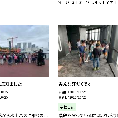
1年
2年
3年
4年
5年
6年
全学年
に乗りました
みんな汗だくです
10/25
公開日
2019/10/25
10/25
更新日
2019/10/25
学校日記
橋から水上バスに乗りまし
階段を登っている間は、風が涼