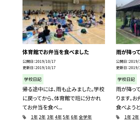
体育館でお弁当を食べました
雨が降っ
公開日
2019/10/17
公開日
2019/
更新日
2019/10/17
更新日
2019/
学校日記
学校日記
帰る途中には、雨も止みました。学校
雨が降っ
に戻ってから、体育館で班に分かれ
ります。お
てお弁当を食べ...
食べようと思
1年
2年
3年
4年
5年
6年
全学年
1年
2年