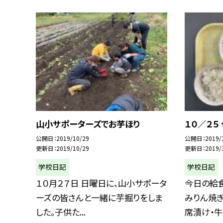
山小サポーターズでお芋ほり
１０／２５
公開日
2019/10/29
公開日
2019/
更新日
2019/10/29
更新日
2019/
学校日記
学校日記
１０月２７日 日曜日に、山小サポータ
今日の給食
ーズの皆さんと一緒に芋掘りをしま
みりん焼き
した。子供た...
席漬け・牛乳