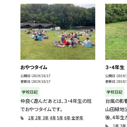
おやつタイム
３・４年生
公開日
2019/10/17
公開日
2019/
更新日
2019/10/17
更新日
2019/
学校日記
学校日記
仲良く遊んだあとは、３・4年生の班
台風の影
でおやつタイムです。
山田緑地
後、4年生が
1年
2年
3年
4年
5年
6年
全学年
1年
2年