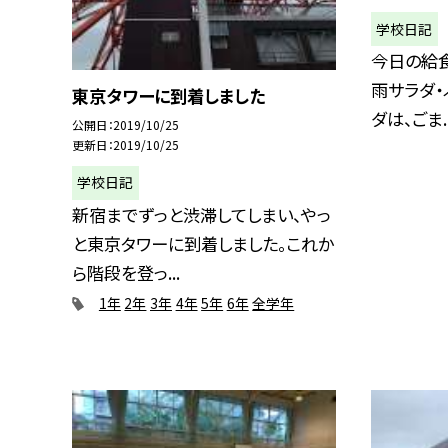
学校日記
今日の給食
雨サラダ・
東京タワーに到着しました
ダは、ごま..
公開日
2019/10/25
更新日
2019/10/25
学校日記
新宿までずっと渋滞してしまい、やっ
と東京タワーに到着しました。これか
ら階段を登っ...
1年
2年
3年
4年
5年
6年
全学年