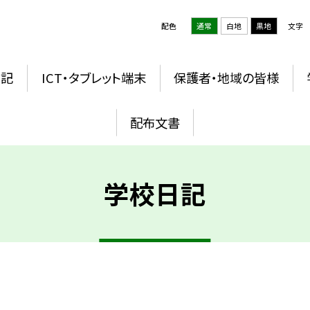
配色
通常
白地
黒地
文字
日記
ICT・タブレット端末
保護者・地域の皆様
配布文書
学校日記