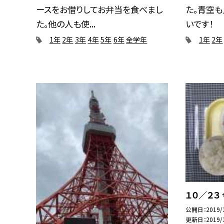
ースをお借りしてお弁当を食べまし
た。青空も
た。他の人も使...
いです！
1年
2年
3年
4年
5年
6年
全学年
1年
2年
１０／２３
公開日
2019/
更新日
2019/