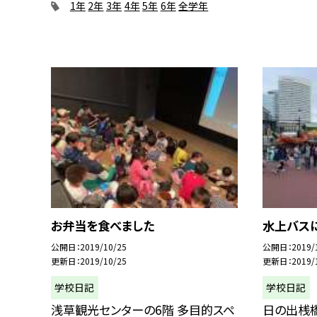
1年
2年
3年
4年
5年
6年
全学年
お弁当を食べました
水上バス
公開日
2019/10/25
公開日
2019/
更新日
2019/10/25
更新日
2019/
学校日記
学校日記
浅草観光センターの6階 多目的スペ
日の出桟