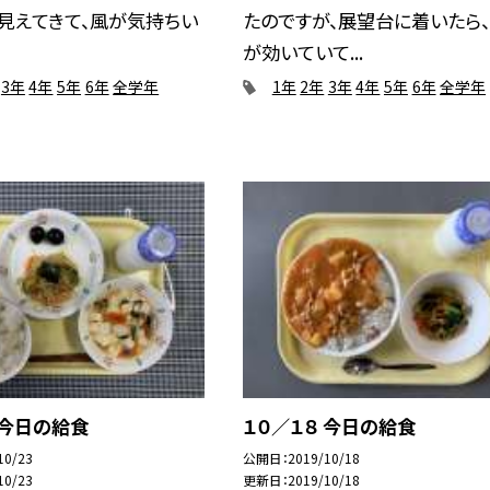
見えてきて、風が気持ちい
たのですが、展望台に着いたら
が効いていて...
3年
4年
5年
6年
全学年
1年
2年
3年
4年
5年
6年
全学年
 今日の給食
１０／１８ 今日の給食
10/23
公開日
2019/10/18
10/23
更新日
2019/10/18