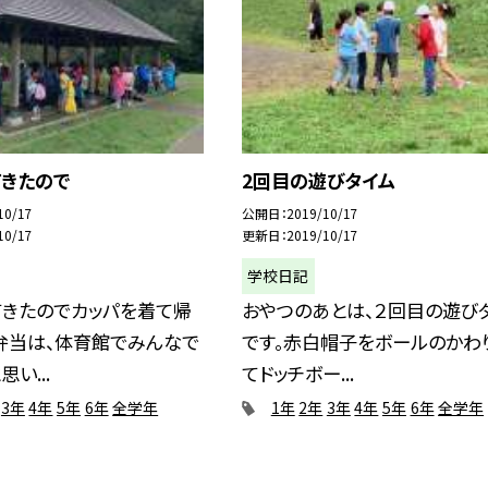
てきたので
2回目の遊びタイム
10/17
公開日
2019/10/17
10/17
更新日
2019/10/17
学校日記
てきたのでカッパを着て帰
おやつのあとは、２回目の遊び
弁当は、体育館でみんなで
です。赤白帽子をボールのかわ
い...
てドッチボー...
3年
4年
5年
6年
全学年
1年
2年
3年
4年
5年
6年
全学年