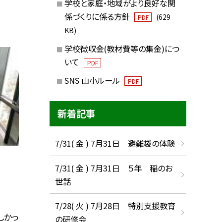
学校と家庭・地域がより良好な関
係づくりに係る方針
(629
PDF
KB)
学校徴収金(教材費等の集金)につ
いて
PDF
SNS 山小ルール
PDF
新着記事
7/31( 金 ) 7月31日 避難袋の体験
7/31( 金 ) 7月31日 ５年 稲のお
世話
7/28( 火 ) 7月28日 特別支援教育
しかっ
の研修会