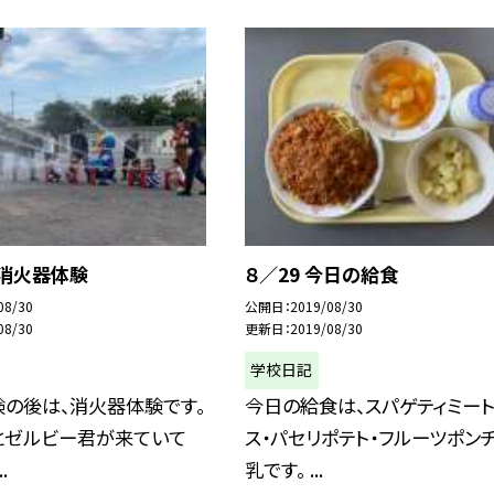
 消火器体験
８／29 今日の給食
08/30
公開日
2019/08/30
08/30
更新日
2019/08/30
学校日記
験の後は、消火器体験です。
今日の給食は、スパゲティミー
とゼルビー君が来ていて
ス・パセリポテト・フルーツポン
.
乳です。 ...