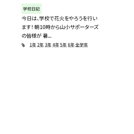
学校日記
今日は、学校で花火をやろうを行い
ます！ 朝10時から山小サポーターズ
の皆様が 暑...
1年
2年
3年
4年
5年
6年
全学年