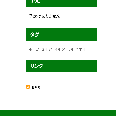
予定
予定はありません
タグ
1年
2年
3年
4年
5年
6年
全学年
リンク
RSS