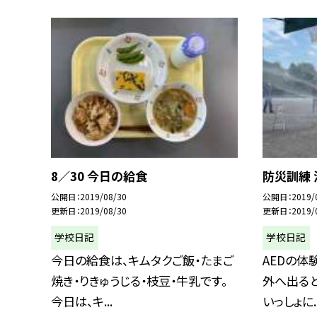
8／30 今日の給食
防災訓練
公開日
2019/08/30
公開日
2019/
更新日
2019/08/30
更新日
2019/
学校日記
学校日記
今日の給食は、キムタクご飯・たまご
AEDの体
焼き・りきゅうじる・枝豆・牛乳です。
外へ出る
今日は、キ...
いっしょに..