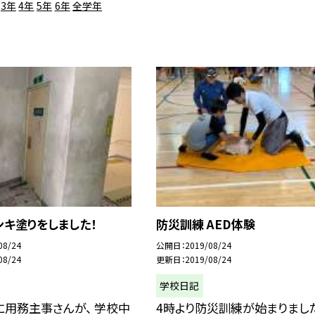
3年
4年
5年
6年
全学年
キ塗りをしました！
防災訓練 AED体験
08/24
公開日
2019/08/24
08/24
更新日
2019/08/24
学校日記
用務主事さんが、 学校中
4時より防災訓練が始まりました