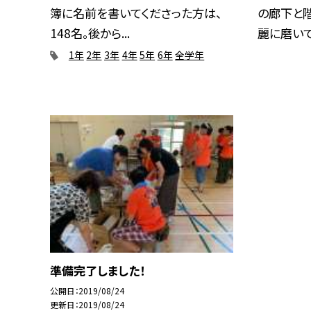
簿に名前を書いてくださった方は、
の廊下と階
148名。後から...
麗に磨いてく
1年
2年
3年
4年
5年
6年
全学年
準備完了しました！
公開日
2019/08/24
更新日
2019/08/24