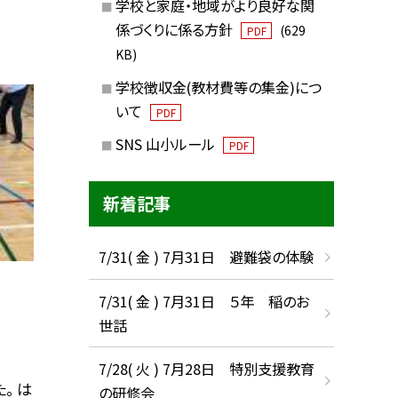
学校と家庭・地域がより良好な関
係づくりに係る方針
(629
PDF
KB)
学校徴収金(教材費等の集金)につ
いて
PDF
SNS 山小ルール
PDF
新着記事
7/31( 金 ) 7月31日 避難袋の体験
7/31( 金 ) 7月31日 ５年 稲のお
世話
7/28( 火 ) 7月28日 特別支援教育
。 は
の研修会