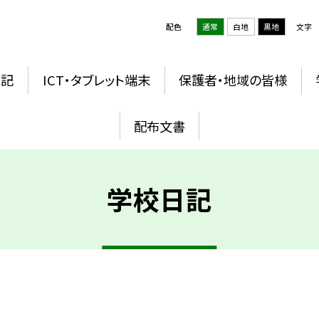
配色
通常
白地
黒地
文字
日記
ICT・タブレット端末
保護者・地域の皆様
配布文書
学校日記