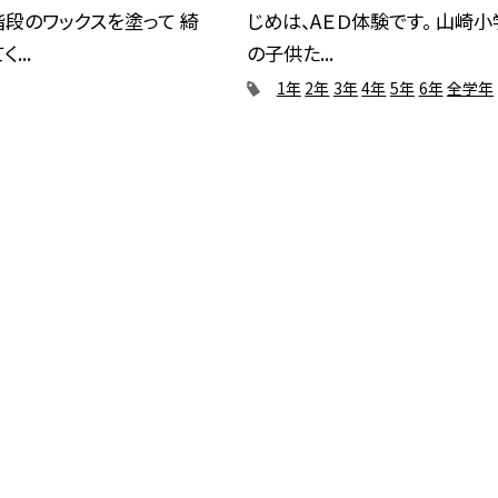
段のワックスを塗って 綺
じめは、AＥＤ体験です。 山崎
...
の子供た...
1年
2年
3年
4年
5年
6年
全学年