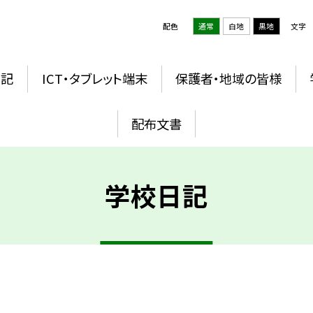
配色
通常
白地
黒地
文字
日記
ICT・タブレット端末
保護者・地域の皆様
配布文書
学校日記