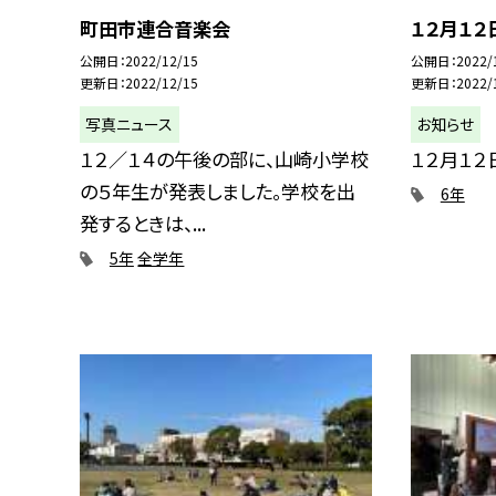
町田市連合音楽会
１２月１
公開日
2022/12/15
公開日
2022/
更新日
2022/12/15
更新日
2022/
写真ニュース
お知らせ
１２／１４の午後の部に、山崎小学校
１２月１２
の５年生が発表しました。学校を出
6年
発するときは、...
5年
全学年