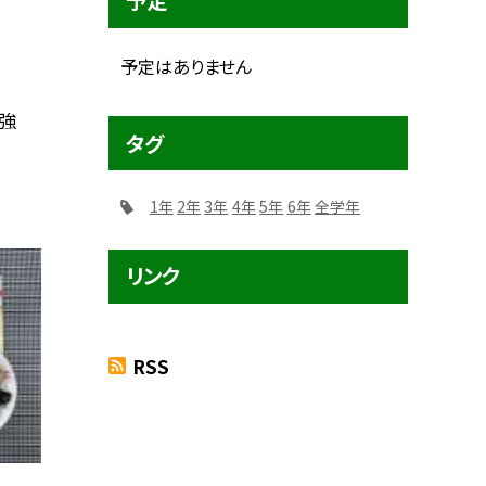
予定
予定はありません
勉強
タグ
1年
2年
3年
4年
5年
6年
全学年
リンク
RSS