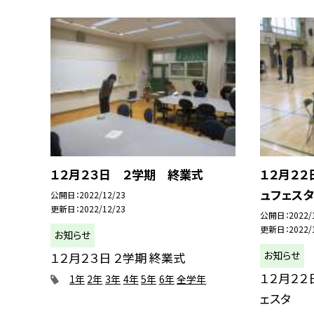
１２月２３日 ２学期 終業式
１２月２２
ュフェスタ
公開日
2022/12/23
更新日
2022/12/23
公開日
2022/
更新日
2022/
お知らせ
お知らせ
１２月２３日 ２学期 終業式
１２月２２
1年
2年
3年
4年
5年
6年
全学年
ェスタ