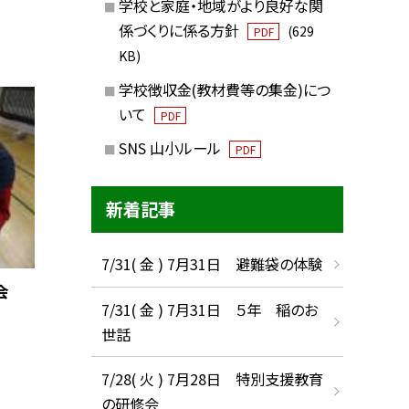
学校と家庭・地域がより良好な関
係づくりに係る方針
(629
PDF
KB)
学校徴収金(教材費等の集金)につ
いて
PDF
SNS 山小ルール
PDF
新着記事
7/31( 金 ) 7月31日 避難袋の体験
会
7/31( 金 ) 7月31日 ５年 稲のお
世話
7/28( 火 ) 7月28日 特別支援教育
の研修会