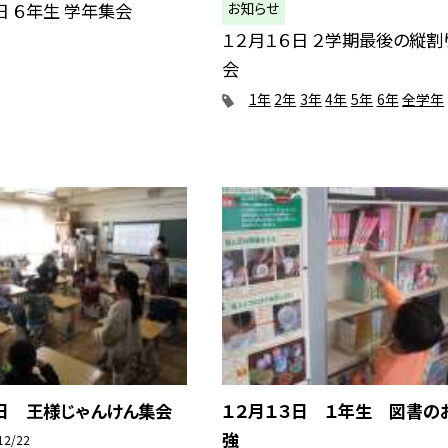
お知らせ
日 ６年生 学年集会
１２月１６日 ２学期最後の縦割
会
1年
2年
3年
4年
5年
6年
全学年
４日 王様じゃんけん集会
１２月１３日 １年生 図書の
強
12/22