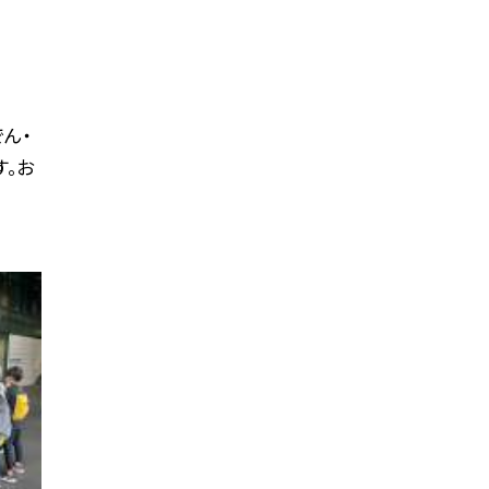
ん・
す。お