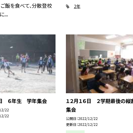
てご飯を食べて、分散登校
2年
...
９日 ６年生 学年集会
１２月１６日 ２学期最後の縦
集会
12/22
12/22
公開日
2022/12/22
更新日
2022/12/22