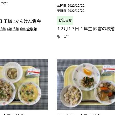
12/22
公開日
2022/12/22
更新日
2022/12/22
お知らせ
日 王様じゃんけん集会
１２月１３日 １年生 図書のお
3年
4年
5年
6年
全学年
1年