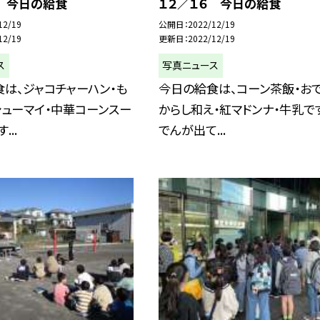
９ 今日の給食
１２／１６ 今日の給食
12/19
公開日
2022/12/19
12/19
更新日
2022/12/19
ス
写真ニュース
は、ジャコチャーハン・も
今日の給食は、コーン茶飯・おで
ューマイ・中華コーンスー
からし和え・紅マドンナ・牛乳で
...
でんが出て...