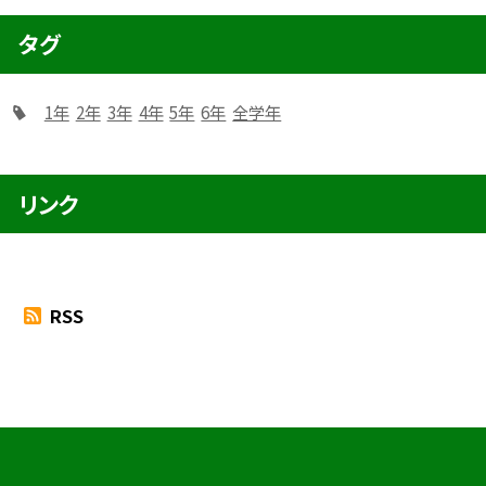
タグ
1年
2年
3年
4年
5年
6年
全学年
リンク
RSS