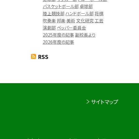
バスケットボール部
卓球部
陸上競技部
ハンドボール部
将棋
吹奏楽
邦楽
美術
文化研究
工芸
演劇部
ペッパー委員会
2025年度の記事
副校長より
2026年度の記事
RSS
サイトマップ