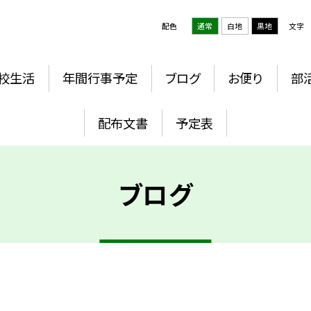
配色
通常
白地
黒地
文字
校生活
年間行事予定
ブログ
お便り
部
配布文書
予定表
ブログ