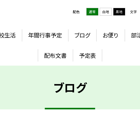
配色
通常
白地
黒地
文字
校生活
年間行事予定
ブログ
お便り
部
配布文書
予定表
ブログ