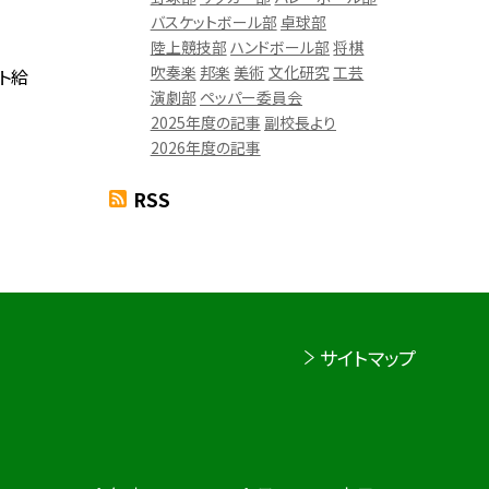
バスケットボール部
卓球部
陸上競技部
ハンドボール部
将棋
吹奏楽
邦楽
美術
文化研究
工芸
スト給
演劇部
ペッパー委員会
2025年度の記事
副校長より
2026年度の記事
RSS
サイトマップ